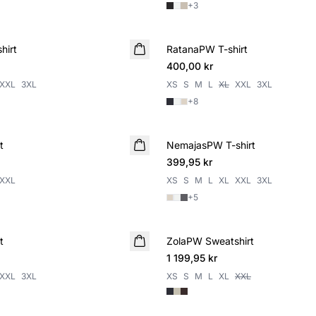
+
3
hirt
RatanaPW T-shirt
400,00 kr
XXL
3XL
XS
S
M
L
XL
XXL
3XL
+
8
t
NemajasPW T-shirt
399,95 kr
XXL
XS
S
M
L
XL
XXL
3XL
+
5
t
ZolaPW Sweatshirt
NYHET
1 199,95 kr
XXL
3XL
XS
S
M
L
XL
XXL
SALE