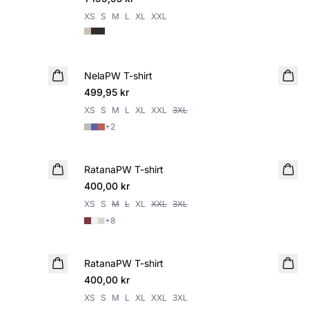
XS
S
M
L
XL
XXL
NelaPW T-shirt
NYHET
499,95 kr
XS
S
M
L
XL
XXL
3XL
+
2
RatanaPW T-shirt
NYHET
400,00 kr
XS
S
M
L
XL
XXL
3XL
+
8
RatanaPW T-shirt
400,00 kr
XS
S
M
L
XL
XXL
3XL