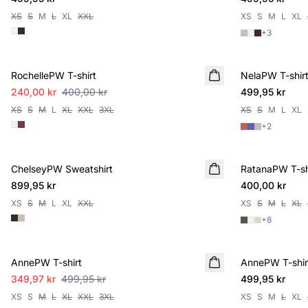
XS
S
M
L
XL
XXL
XS
S
M
L
XL
+
3
SALE
RochellePW T-shirt
NelaPW T-shir
NYHET
240,00 kr
400,00 kr
499,95 kr
XS
S
M
L
XL
XXL
3XL
XS
S
M
L
XL
+
2
ChelseyPW Sweatshirt
NYHET
RatanaPW T-sh
NYHET
899,95 kr
400,00 kr
XS
S
M
L
XL
XXL
XS
S
M
L
XL
+
8
SALE
AnnePW T-shirt
AnnePW T-shir
NYHET
349,97 kr
499,95 kr
499,95 kr
XS
S
M
L
XL
XXL
3XL
XS
S
M
L
XL