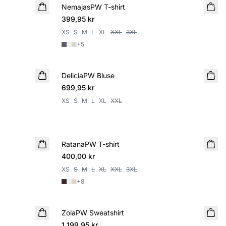
NemajasPW T-shirt
NYHET
399,95 kr
XS
S
M
L
XL
XXL
3XL
+
5
DeliciaPW Bluse
NYHET
699,95 kr
XS
S
M
L
XL
XXL
RatanaPW T-shirt
NYHET
400,00 kr
XS
S
M
L
XL
XXL
3XL
+
8
ZolaPW Sweatshirt
NYHET
1 199,95 kr