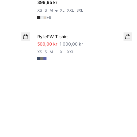
399,95 kr
XS
S
M
L
XL
XXL
3XL
+
5
SALE
RyliePW T-shirt
500,00 kr
1 000,00 kr
XS
S
M
L
XL
XXL