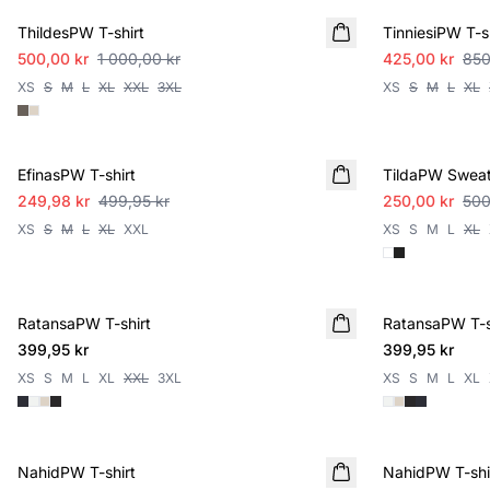
ThildesPW T-shirt
TinniesiPW T-s
500,00 kr
1 000,00 kr
425,00 kr
850
XS
S
M
L
XL
XXL
3XL
XS
S
M
L
XL
SALE
SALE
EfinasPW T-shirt
TildaPW Sweat
249,98 kr
499,95 kr
250,00 kr
500
XS
S
M
L
XL
XXL
XS
S
M
L
XL
RatansaPW T-shirt
RatansaPW T-s
399,95 kr
399,95 kr
XS
S
M
L
XL
XXL
3XL
XS
S
M
L
XL
SALE
SALE
NahidPW T-shirt
NahidPW T-shi