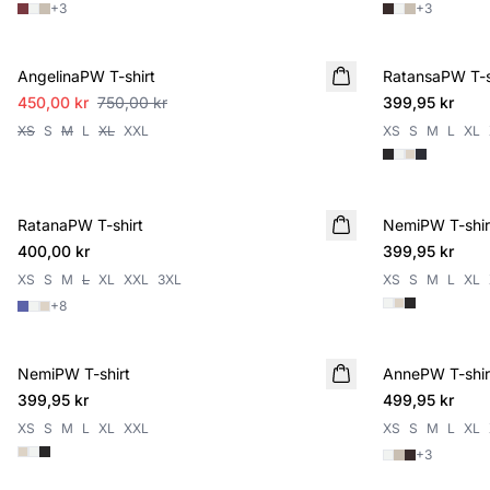
+
3
+
3
SALE
AngelinaPW T-shirt
RatansaPW T-s
450,00 kr
750,00 kr
399,95 kr
XS
S
M
L
XL
XXL
XS
S
M
L
XL
RatanaPW T-shirt
NemiPW T-shir
400,00 kr
399,95 kr
XS
S
M
L
XL
XXL
3XL
XS
S
M
L
XL
+
8
NemiPW T-shirt
AnnePW T-shir
NYHET
399,95 kr
499,95 kr
XS
S
M
L
XL
XXL
XS
S
M
L
XL
+
3
SALE
SALE