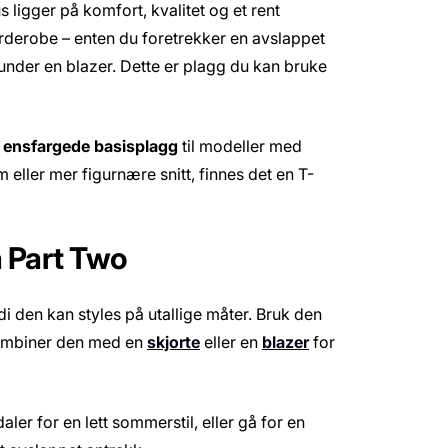
s ligger på komfort, kvalitet og et rent
garderobe – enten du foretrekker en avslappet
under en blazer. Dette er plagg du kan bruke
g
ensfargede basisplagg
til modeller med
m eller mer figurnære snitt, finnes det en T-
a Part Two
i den kan styles på utallige måter. Bruk den
kombiner den med en
skjorte
eller en
blazer
for
ler for en lett sommerstil, eller gå for en