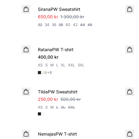
SiranaPW Sweatshirt
650,00 kr
1 300,00 kr
32
34
36
38
40
42
44
46
RatanaPW T-shirt
400,00 kr
XS
S
M
L
XL
XXL
3XL
+
8
SALE
TildaPW Sweatshirt
250,00 kr
500,00 kr
XS
S
M
L
XL
XXL
NemajasPW T-shirt