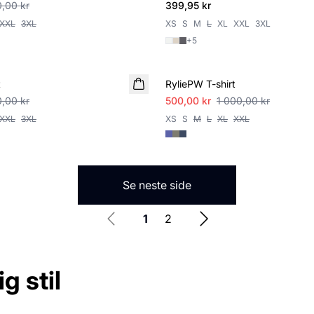
,00 kr
399,95 kr
XXL
3XL
XS
S
M
L
XL
XXL
3XL
+
5
SALE
t
RyliePW T-shirt
,00 kr
500,00 kr
1 000,00 kr
XXL
3XL
XS
S
M
L
XL
XXL
Se neste side
1
2
ig stil