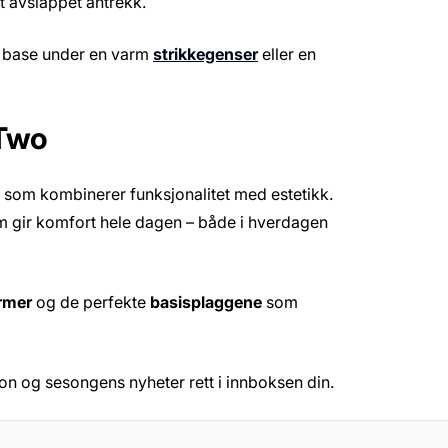
t avslappet antrekk.
m base under en varm
strikkegenser
eller en
 Two
, som kombinerer funksjonalitet med estetikk.
om gir komfort hele dagen – både i hverdagen
rmer
og de perfekte
basisplaggene
som
sjon og sesongens nyheter rett i innboksen din.