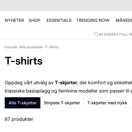
NYHETER
SHOP
ESSENTIALS
TRENDING NOW
MÅNEDE
30 DAGERS FULL 
Forside
Alle produkter
T-shirts
T-shirts
Oppdag vårt utvalg av
T-skjorter
, der komfort og enkelhet
klassiske basisplagg og feminine modeller som passer til 
Alle T-skjorter
Stripete T-skjorter
T-skjorter med trykk
67 produkter