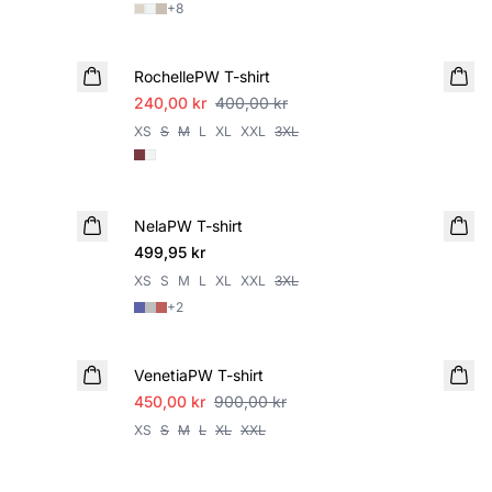
+
8
SALE
RochellePW T-shirt
240,00 kr
400,00 kr
XS
S
M
L
XL
XXL
3XL
NelaPW T-shirt
499,95 kr
XS
S
M
L
XL
XXL
3XL
+
2
SALE
VenetiaPW T-shirt
450,00 kr
900,00 kr
XS
S
M
L
XL
XXL
SALE