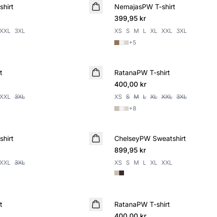
hirt
NemajasPW T-shirt
NYHET
399,95 kr
XXL
3XL
XS
S
M
L
XL
XXL
3XL
+
5
t
RatanaPW T-shirt
NYHET
400,00 kr
XXL
3XL
XS
S
M
L
XL
XXL
3XL
+
8
hirt
ChelseyPW Sweatshirt
NYHET
899,95 kr
XXL
3XL
XS
S
M
L
XL
XXL
t
RatanaPW T-shirt
NYHET
400,00 kr