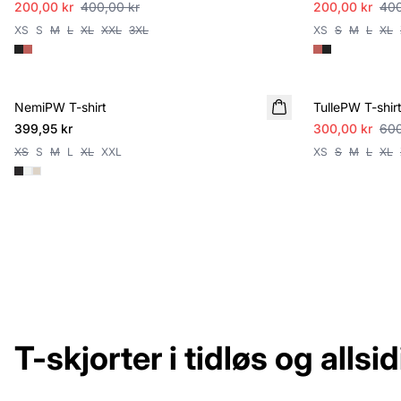
200,00 kr
400,00 kr
200,00 kr
400
XS
S
M
L
XL
XXL
3XL
XS
S
M
L
XL
SALE
NemiPW T-shirt
TullePW T-shir
399,95 kr
300,00 kr
600
XS
S
M
L
XL
XXL
XS
S
M
L
XL
T-skjorter i tidløs og allsid