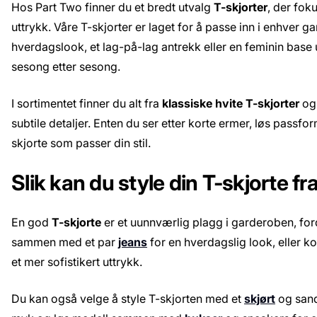
Hos Part Two finner du et bredt utvalg
T-skjorter
, der foku
uttrykk. Våre T-skjorter er laget for å passe inn i enhver 
hverdagslook, et lag-på-lag antrekk eller en feminin base 
sesong etter sesong.
I sortimentet finner du alt fra
klassiske hvite T-skjorter
o
subtile detaljer. Enten du ser etter korte ermer, løs passfor
skjorte som passer din stil.
Slik kan du style din T-skjorte fr
En god
T-skjorte
er et uunnværlig plagg i garderoben, ford
sammen med et par
jeans
for en hverdagslig look, eller 
et mer sofistikert uttrykk.
Du kan også velge å style T-skjorten med et
skjørt
og sanda