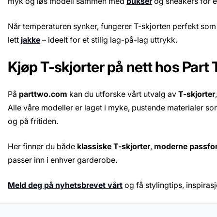
myk og løs modell sammen med
bukser
og sneakers for e
Når temperaturen synker, fungerer T-skjorten perfekt so
lett
jakke
– ideelt for et stilig lag-på-lag uttrykk.
Kjøp T-skjorter på nett hos Part
På
parttwo.com
kan du utforske vårt utvalg av
T-skjorter
Alle våre modeller er laget i myke, pustende materialer s
og på fritiden.
Her finner du både
klassiske T-skjorter
,
moderne passfo
passer inn i enhver garderobe.
Meld deg på nyhetsbrevet vårt
og få stylingtips, inspira