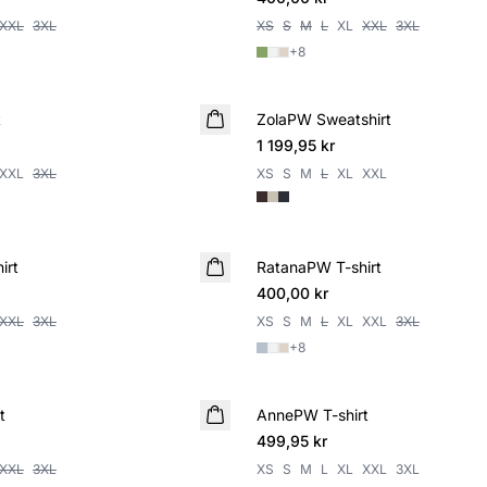
XXL
3XL
XS
S
M
L
XL
XXL
3XL
+
8
t
ZolaPW Sweatshirt
NYHET
1 199,95 kr
XXL
3XL
XS
S
M
L
XL
XXL
irt
RatanaPW T-shirt
NYHET
400,00 kr
XXL
3XL
XS
S
M
L
XL
XXL
3XL
+
8
t
AnnePW T-shirt
499,95 kr
XXL
3XL
XS
S
M
L
XL
XXL
3XL