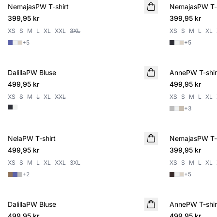
NemajasPW T-shirt
NYHET
NemajasPW T-s
NYHET
399,95 kr
399,95 kr
XS
S
M
L
XL
XXL
3XL
XS
S
M
L
XL
+
5
+
5
DalillaPW Bluse
NYHET
AnnePW T-shir
NYHET
499,95 kr
499,95 kr
XS
S
M
L
XL
XXL
XS
S
M
L
XL
+
3
NelaPW T-shirt
NYHET
NemajasPW T-s
NYHET
499,95 kr
399,95 kr
XS
S
M
L
XL
XXL
3XL
XS
S
M
L
XL
+
2
+
5
DalillaPW Bluse
NYHET
AnnePW T-shir
NYHET
499,95 kr
499,95 kr