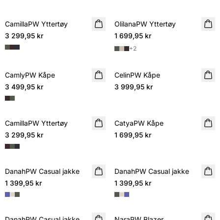
CamillaPW Yttertøy
NYHET
OlilanaPW Yttertøy
NYHET
3 299,95 kr
1 699,95 kr
+
2
CamlyPW Kåpe
NYHET
CelinPW Kåpe
NYHET
3 499,95 kr
3 999,95 kr
CamillaPW Yttertøy
NYHET
CatyaPW Kåpe
NYHET
3 299,95 kr
1 699,95 kr
DanahPW Casual jakke
NYHET
DanahPW Casual jakke
NYHET
1 399,95 kr
1 399,95 kr
DanahPW Casual jakke
NYHET
NaraPW Blazer