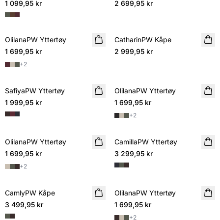
1 099,95 kr
2 699,95 kr
OlilanaPW Yttertøy
NYHET
CatharinPW Kåpe
NYHET
1 699,95 kr
2 999,95 kr
+
2
SafiyaPW Yttertøy
NYHET
OlilanaPW Yttertøy
NYHET
1 999,95 kr
1 699,95 kr
+
2
OlilanaPW Yttertøy
NYHET
CamillaPW Yttertøy
NYHET
1 699,95 kr
3 299,95 kr
+
2
CamlyPW Kåpe
NYHET
OlilanaPW Yttertøy
NYHET
3 499,95 kr
1 699,95 kr
+
2