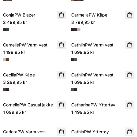
ConjaPW Blazer
NYHET
CarmellaPW Kåpe
NYHET
2 499,95 kr
3 799,95 kr
CameliePW Varm vest
NYHET
CathlinPW Varm vest
NYHET
1 199,95 kr
1 699,95 kr
CeciliaPW Kåpe
NYHET
CathlinPW Varm vest
NYHET
3 299,95 kr
1 699,95 kr
CorneliePW Casual jakke
NYHET
CatharinaPW Yttertøy
NYHET
1 699,95 kr
1 499,95 kr
CarlotaPW Varm vest
NYHET
CathiaPW Yttertøy
NYHET