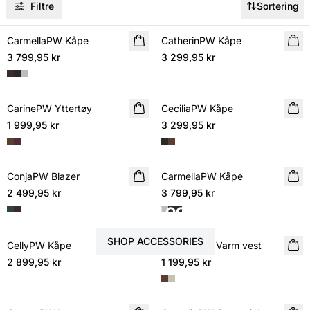
Filtre
Sortering
CarmellaPW Kåpe
NYHET
CatherinPW Kåpe
NYHET
3 799,95 kr
3 299,95 kr
CarinePW Yttertøy
NYHET
CeciliaPW Kåpe
NYHET
1 999,95 kr
3 299,95 kr
ConjaPW Blazer
NYHET
CarmellaPW Kåpe
NYHET
2 499,95 kr
3 799,95 kr
FULLFØR LOOKEN
SHOP ACCESSORIES
CellyPW Kåpe
NYHET
CameliePW Varm vest
NYHET
2 899,95 kr
1 199,95 kr