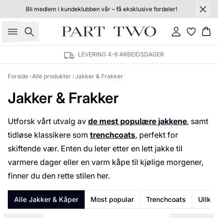
Bli medlem i kundeklubben vår – få eksklusive fordeler!
Søk
Logg inn
Ha
LEVERING 4-6 ARBEIDSDAGER
Forside
Alle produkter
Jakker & Frakker
Jakker & Frakker
Utforsk vårt utvalg av
de mest populære jakkene
, samt
tidløse klassikere som
trenchcoats
, perfekt for
skiftende vær. Enten du leter etter en lett jakke til
varmere dager eller en varm kåpe til kjølige morgener,
finner du den rette stilen her.
Alle Jakker & Kåper
Most popular
Trenchcoats
Ullkå