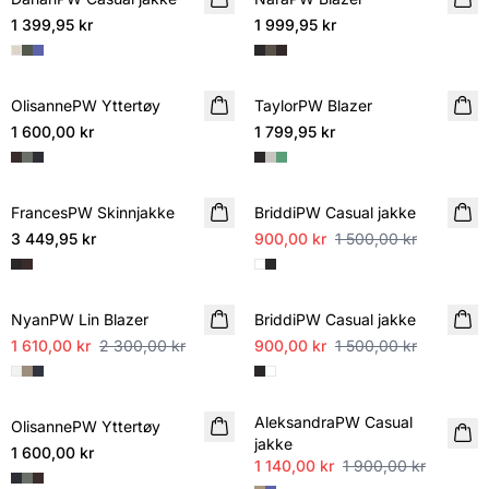
1 399,95 kr
1 999,95 kr
OlisannePW Yttertøy
NYHET
TaylorPW Blazer
1 600,00 kr
1 799,95 kr
SALE
FrancesPW Skinnjakke
BriddiPW Casual jakke
3 449,95 kr
900,00 kr
1 500,00 kr
SALE
SALE
NyanPW Lin Blazer
BriddiPW Casual jakke
1 610,00 kr
2 300,00 kr
900,00 kr
1 500,00 kr
SALE
AleksandraPW Casual
OlisannePW Yttertøy
NYHET
jakke
1 600,00 kr
1 140,00 kr
1 900,00 kr