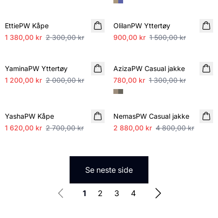
SALE
SALE
EttiePW Kåpe
OlilanPW Yttertøy
1 380,00 kr
2 300,00 kr
900,00 kr
1 500,00 kr
SALE
SALE
YaminaPW Yttertøy
AzizaPW Casual jakke
1 200,00 kr
2 000,00 kr
780,00 kr
1 300,00 kr
SALE
SALE
YashaPW Kåpe
NemasPW Casual jakke
1 620,00 kr
2 700,00 kr
2 880,00 kr
4 800,00 kr
Se neste side
1
2
3
4