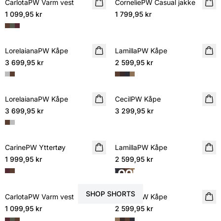
CarlotaPW Varm vest
NYHET
CorneliePW Casual jakke
NYHET
1 099,95 kr
1 799,95 kr
LorelaianaPW Kåpe
NYHET
LamillaPW Kåpe
NYHET
3 699,95 kr
2 599,95 kr
COMING SOON
LorelaianaPW Kåpe
NYHET
CecilPW Kåpe
NYHET
3 699,95 kr
3 299,95 kr
CarinePW Yttertøy
NYHET
LamillaPW Kåpe
NYHET
1 999,95 kr
2 599,95 kr
COMING SOON
FULLFØR LOOKEN
SHOP SHORTS
CarlotaPW Varm vest
NYHET
LamillaPW Kåpe
NYHET
1 099,95 kr
2 599,95 kr
COMING SOON