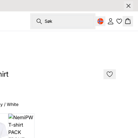
Søk
Logg inn
Hand
irt
y / White