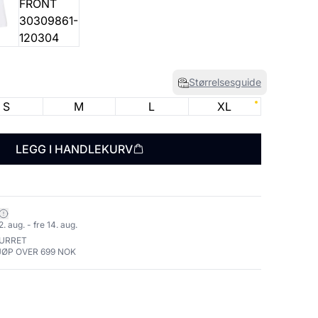
Størrelsesguide
S
M
L
XL
LEGG I HANDLEKURV
 aug. - fre 14. aug.
TURRET
JØP OVER 699 NOK