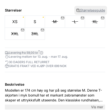
Størrelser
Størrelsesguide
XS
S
M
L
XL
XXL
3XL
*
Levering fra 59,00 kr
Levering mellom tor 13. aug. - man 17. aug.
30 DAGERS FULL RETURRET
GRATIS FRAKT VED KJØP OVER 699 NOK
Beskrivelse
Modellen er 174 cm høy og har på seg størrelse M. Denne T-
skjorten i myk bomull har et markant zebramønster som
skaper et uttrykksfullt utseende. Den klassiske rundhalsen,
korte ermene og den avslappede passformen gjør den
Vis mer
perfekt for hverdagsbruk. Bruk den med jeans, shorts eller