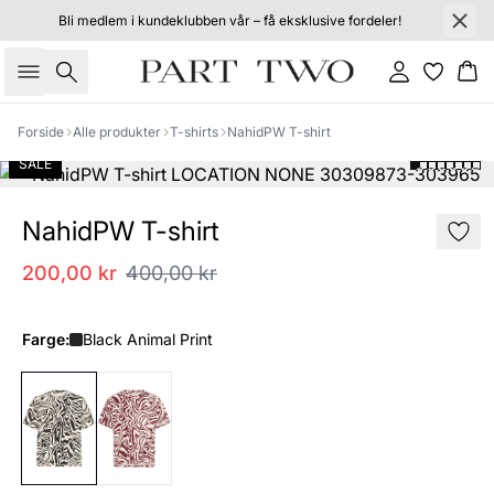
Bli medlem i kundeklubben vår – få eksklusive fordeler!
Søk
Logg inn
Ha
Forside
Alle produkter
T-shirts
NahidPW T-shirt
SALE
NahidPW T-shirt
200,00 kr
400,00 kr
Farge:
Black Animal Print