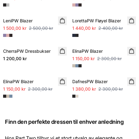
SALE
SALE
LeniPW Blazer
LorettaPW Fløyel Blazer
1 500,00 kr
2 500,00 kr
1 440,00 kr
2 400,00 kr
SALE
CherraPW Dressbukser
NYHET
ElinaPW Blazer
1 200,00 kr
1 150,00 kr
2 300,00 kr
SALE
SALE
ElinaPW Blazer
DafnesPW Blazer
1 150,00 kr
2 300,00 kr
1 380,00 kr
2 300,00 kr
Finn den perfekte dressen til enhver anledning
Hos Part Two tilbyr vi et stort utvalg av elegante og