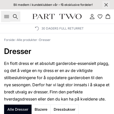
Bli medlem i kundeklubben vår – få eksklusive fordeler!
Søk
Logg inn
Ha
30 DAGERS FULL RETURRET
Forside
Alle produkter
Dresser
Dresser
En flott dress er et absolutt garderobe-essensielt plagg,
og det å velge en ny dress er en av de viktigste
stilbeslutningene for å oppdatere garderoben til den
nye sesongen. Derfor har vi lagt stor innsats i å skape et
bredt utvalg av dresser. Finn den perfekte
hverdagsdressen eller den du kan ha på kveldene ute.
Alle Dresser
Blazere
Dressbukser