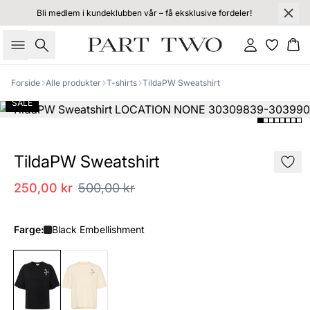
Bli medlem i kundeklubben vår – få eksklusive fordeler!
Søk
Logg inn
Ha
Forside
Alle produkter
T-shirts
TildaPW Sweatshirt
SALE
TildaPW Sweatshirt
250,00 kr
500,00 kr
Farge:
Black Embellishment