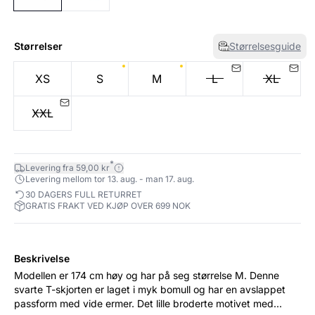
Størrelser
Størrelsesguide
XS
S
M
L
XL
XXL
*
Levering fra 59,00 kr
Levering mellom tor 13. aug. - man 17. aug.
30 DAGERS FULL RETURRET
GRATIS FRAKT VED KJØP OVER 699 NOK
Beskrivelse
Modellen er 174 cm høy og har på seg størrelse M. Denne
svarte T-skjorten er laget i myk bomull og har en avslappet
passform med vide ermer. Det lille broderte motivet med