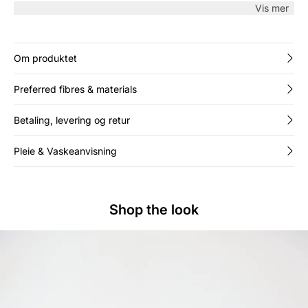
stener foran gir et feminint preg til det enkle uttrykket. Perfekt
Vis mer
til hverdags – bruk den med jeans, skjørt eller under en blazer
for en avslappet og stilig stil.
Om produktet
Preferred fibres & materials
Betaling, levering og retur
Pleie & Vaskeanvisning
Shop the look