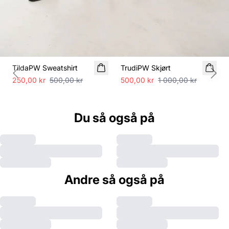
SALE
SALE
TildaPW Sweatshirt
TrudiPW Skjørt
Previous slide
Next
250,00 kr
500,00 kr
500,00 kr
1 000,00 kr
Du så også på
Andre så også på