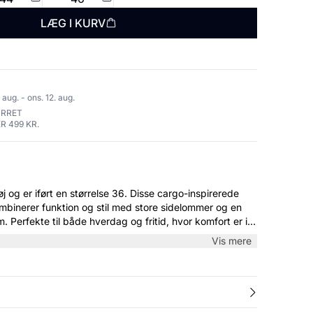
LÆG I KURV
 aug. - ons. 12. aug.
URRET
R 499 KR.
rt en størrelse 36. Disse cargo-inspirerede
mbinerer funktion og stil med store sidelommer og en
m. Perfekte til både hverdag og fritid, hvor komfort er i
en enkel T-shirt og sneakers for et cool og afslappet
Vis mere