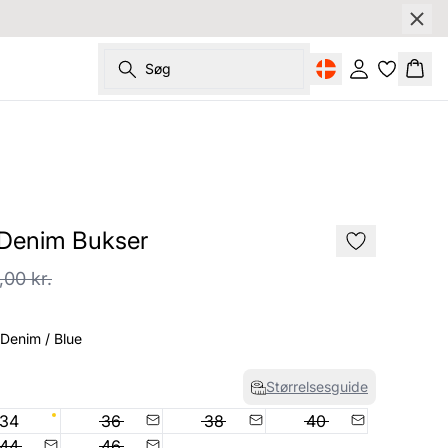
Søg
Log ind
Kurv
SALE
Denim Bukser
,00 kr.
Denim / Blue
Størrelsesguide
34
36
38
40
44
46