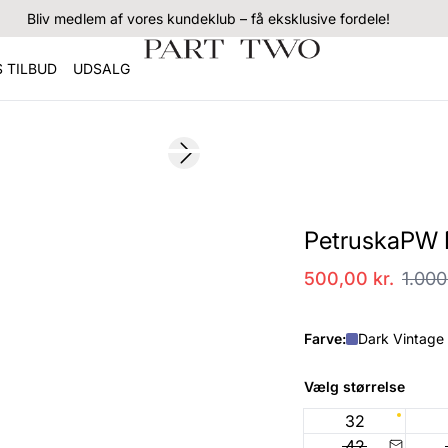
Bliv medlem af vores kundeklub – få eksklusive fordele!
 TILBUD
UDSALG
SALE
Next slide
PetruskaPW 
500,00 kr.
1.000
Farve:
Dark Vintage 
Vælg størrelse
32
42