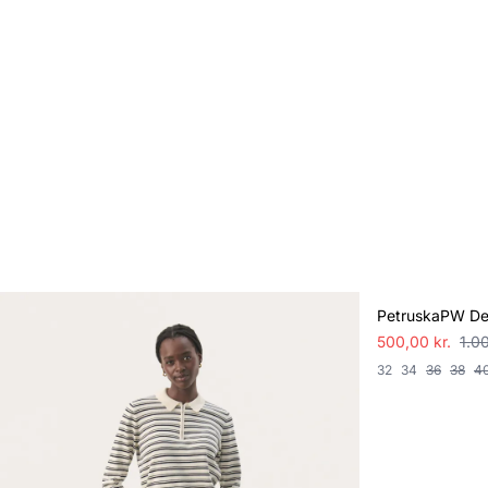
SALE
PetruskaPW De
500,00 kr.
1.0
32
34
36
38
4