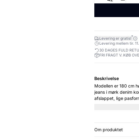
*
Levering er gratis!
Levering mellem tir. 11.
30 DAGES FULD RET
FRI FRAGT V. KØB OVE
Beskrivelse
Modellen er 180 cm høj og er ifø
jeans i mørk denim ko
afslappet, lige pasfor
fokus. Style dem med 
look.
Om produktet