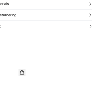
erials
returnering
g