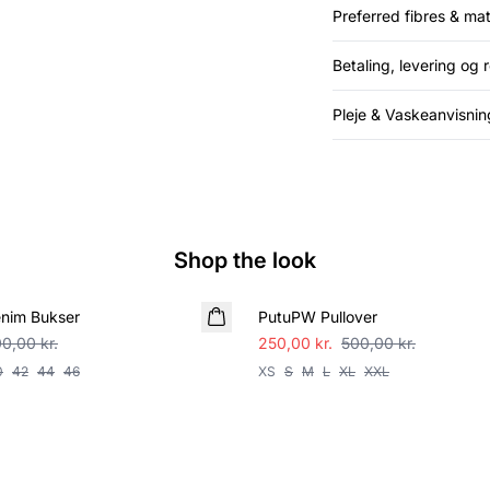
Preferred fibres & mat
Betaling, levering og 
Pleje & Vaskeanvisnin
Shop the look
SALE
nim Bukser
PutuPW Pullover
00,00 kr.
250,00 kr.
500,00 kr.
0
42
44
46
XS
S
M
L
XL
XXL