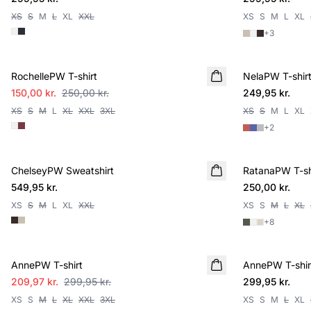
XS
S
M
L
XL
XXL
XS
S
M
L
XL
+
3
SALE
RochellePW T-shirt
NelaPW T-shir
NYHED
150,00 kr.
250,00 kr.
249,95 kr.
XS
S
M
L
XL
XXL
3XL
XS
S
M
L
XL
+
2
ChelseyPW Sweatshirt
NYHED
RatanaPW T-sh
NYHED
549,95 kr.
250,00 kr.
XS
S
M
L
XL
XXL
XS
S
M
L
XL
+
8
SALE
AnnePW T-shirt
AnnePW T-shir
NYHED
209,97 kr.
299,95 kr.
299,95 kr.
XS
S
M
L
XL
XXL
3XL
XS
S
M
L
XL