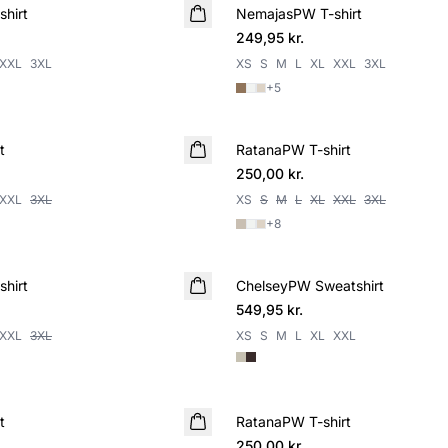
hirt
NemajasPW T-shirt
NYHED
249,95 kr.
XXL
3XL
XS
S
M
L
XL
XXL
3XL
+
5
t
RatanaPW T-shirt
NYHED
250,00 kr.
XXL
3XL
XS
S
M
L
XL
XXL
3XL
+
8
hirt
ChelseyPW Sweatshirt
NYHED
549,95 kr.
XXL
3XL
XS
S
M
L
XL
XXL
t
RatanaPW T-shirt
NYHED
250,00 kr.