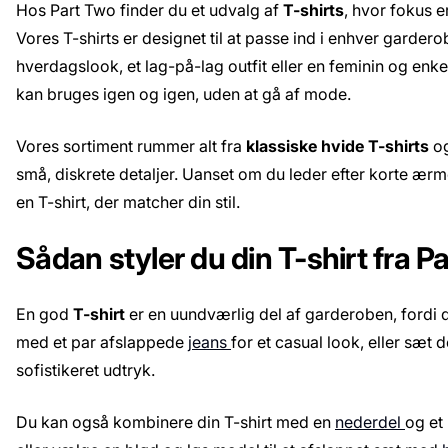
Hos Part Two finder du et udvalg af
T-shirts
, hvor fokus er
Vores T-shirts er designet til at passe ind i enhver garder
hverdagslook, et lag-på-lag outfit eller en feminin og enke
kan bruges igen og igen, uden at gå af mode.
Vores sortiment rummer alt fra
klassiske hvide T-shirts
o
små, diskrete detaljer. Uanset om du leder efter korte ærme
en T-shirt, der matcher din stil.
Sådan styler du din T-shirt fra P
En god
T-shirt
er en uundværlig del af garderoben, fordi d
med et par afslappede
jeans
for et casual look, eller sæt
sofistikeret udtryk.
Du kan også kombinere din T-shirt med en
nederdel
og et 