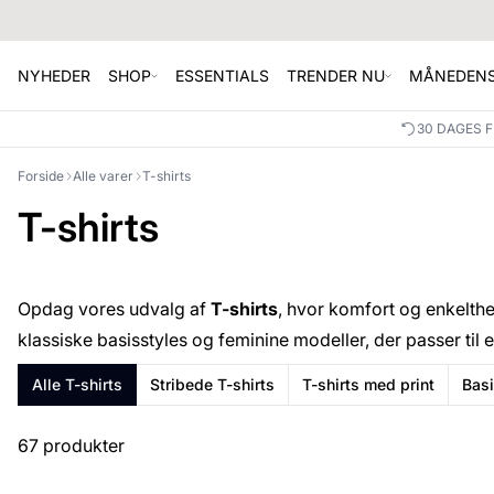
NYHEDER
SHOP
ESSENTIALS
TRENDER NU
MÅNEDENS
30 DAGES 
Forside
Alle varer
T-shirts
T-shirts
Opdag vores udvalg af
T-shirts
, hvor komfort og enkelthe
klassiske basisstyles og feminine modeller, der passer til 
Alle T-shirts
Stribede T-shirts
T-shirts med print
Basi
67 produkter