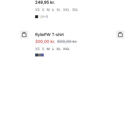
249,95 kr.
XS
S
M
L
XL
XXL
3XL
+
5
SALE
RyliePW T-shirt
300,00 kr.
600,00 kr.
XS
S
M
L
XL
XXL