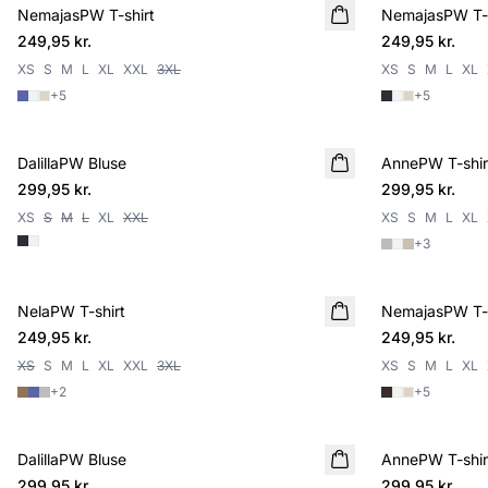
NemajasPW T-shirt
NYHED
NemajasPW T-s
NYHED
249,95 kr.
249,95 kr.
XS
S
M
L
XL
XXL
3XL
XS
S
M
L
XL
+
5
+
5
DalillaPW Bluse
NYHED
AnnePW T-shir
NYHED
299,95 kr.
299,95 kr.
XS
S
M
L
XL
XXL
XS
S
M
L
XL
+
3
NelaPW T-shirt
NYHED
NemajasPW T-s
NYHED
249,95 kr.
249,95 kr.
XS
S
M
L
XL
XXL
3XL
XS
S
M
L
XL
+
2
+
5
DalillaPW Bluse
NYHED
AnnePW T-shir
NYHED
299,95 kr.
299,95 kr.