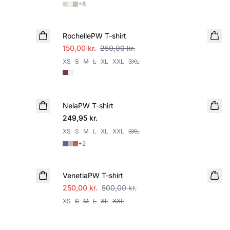
+
8
SALE
RochellePW T-shirt
150,00 kr.
250,00 kr.
XS
S
M
L
XL
XXL
3XL
NelaPW T-shirt
249,95 kr.
XS
S
M
L
XL
XXL
3XL
+
2
SALE
VenetiaPW T-shirt
250,00 kr.
500,00 kr.
XS
S
M
L
XL
XXL
SALE