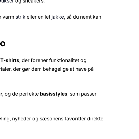
bukser
og sneakers.
en varm
strik
eller en let
jakke
, så du nemt kan
wo
f
T-shirts
, der forener funktionalitet og
erialer, der gør dem behagelige at have på
r
, og de perfekte
basisstyles
, som passer
styling, nyheder og sæsonens favoritter direkte