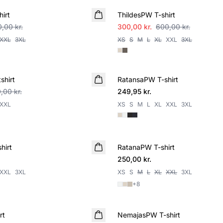
hirt
ThildesPW T-shirt
,00 kr.
300,00 kr.
600,00 kr.
XXL
3XL
XS
S
M
L
XL
XXL
3XL
shirt
RatansaPW T-shirt
,00 kr.
249,95 kr.
XXL
XS
S
M
L
XL
XXL
3XL
hirt
RatanaPW T-shirt
250,00 kr.
XXL
3XL
XS
S
M
L
XL
XXL
3XL
+
8
rt
NemajasPW T-shirt