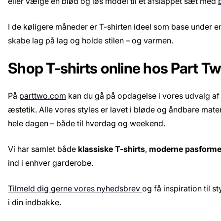
eller vælge en blød og løs model til et afslappet sæt med
I de køligere måneder er T-shirten ideel som base under 
skabe lag på lag og holde stilen – og varmen.
Shop T-shirts online hos Part T
På
parttwo.com
kan du gå på opdagelse i vores udvalg a
æstetik. Alle vores styles er lavet i bløde og åndbare mat
hele dagen – både til hverdag og weekend.
Vi har samlet både
klassiske T-shirts
,
moderne pasforme
ind i enhver garderobe.
Tilmeld dig gerne vores nyhedsbrev
og få inspiration til 
i din indbakke.