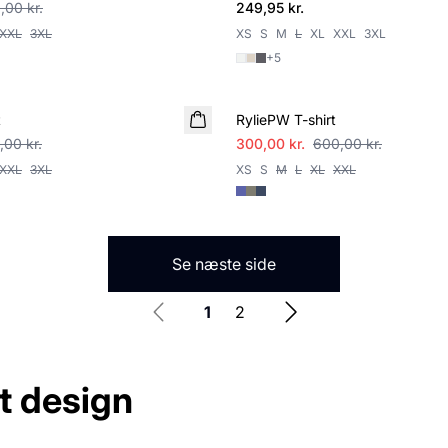
,00 kr.
249,95 kr.
XXL
3XL
XS
S
M
L
XL
XXL
3XL
+
5
SALE
t
RyliePW T-shirt
,00 kr.
300,00 kr.
600,00 kr.
XXL
3XL
XS
S
M
L
XL
XXL
Se næste side
1
2
gt design