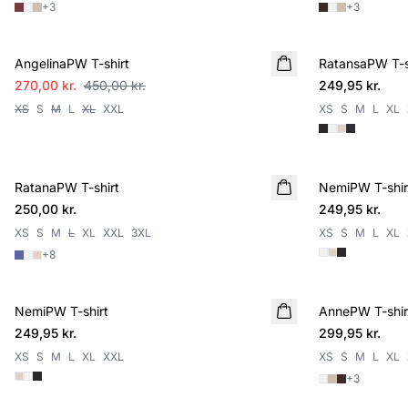
+
3
+
3
SALE
AngelinaPW T-shirt
RatansaPW T-s
270,00 kr.
450,00 kr.
249,95 kr.
XS
S
M
L
XL
XXL
XS
S
M
L
XL
RatanaPW T-shirt
NemiPW T-shir
250,00 kr.
249,95 kr.
XS
S
M
L
XL
XXL
3XL
XS
S
M
L
XL
+
8
NemiPW T-shirt
AnnePW T-shir
NYHED
249,95 kr.
299,95 kr.
XS
S
M
L
XL
XXL
XS
S
M
L
XL
+
3
SALE
SALE