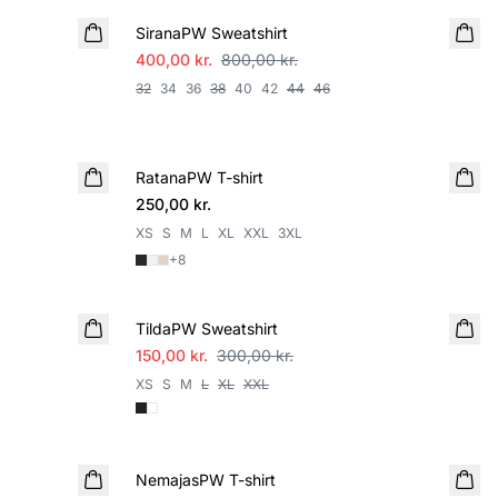
SiranaPW Sweatshirt
400,00 kr.
800,00 kr.
32
34
36
38
40
42
44
46
RatanaPW T-shirt
250,00 kr.
XS
S
M
L
XL
XXL
3XL
+
8
SALE
TildaPW Sweatshirt
150,00 kr.
300,00 kr.
XS
S
M
L
XL
XXL
NemajasPW T-shirt