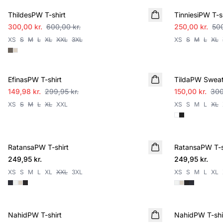
ThildesPW T-shirt
TinniesiPW T-s
300,00 kr.
600,00 kr.
250,00 kr.
500
XS
S
M
L
XL
XXL
3XL
XS
S
M
L
XL
SALE
SALE
EfinasPW T-shirt
TildaPW Sweat
149,98 kr.
299,95 kr.
150,00 kr.
300
XS
S
M
L
XL
XXL
XS
S
M
L
XL
RatansaPW T-shirt
RatansaPW T-s
249,95 kr.
249,95 kr.
XS
S
M
L
XL
XXL
3XL
XS
S
M
L
XL
SALE
SALE
NahidPW T-shirt
NahidPW T-shi