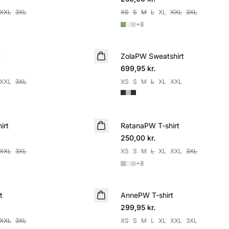
XXL
3XL
XS
S
M
L
XL
XXL
3XL
+
8
t
ZolaPW Sweatshirt
NYHED
699,95 kr.
XXL
3XL
XS
S
M
L
XL
XXL
irt
RatanaPW T-shirt
NYHED
250,00 kr.
XXL
3XL
XS
S
M
L
XL
XXL
3XL
+
8
t
AnnePW T-shirt
299,95 kr.
XXL
3XL
XS
S
M
L
XL
XXL
3XL