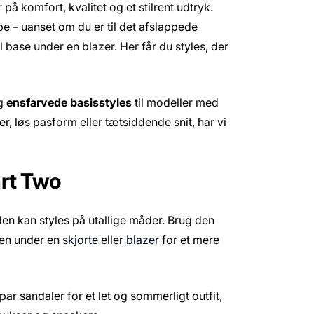
 på komfort, kvalitet og et stilrent udtryk.
obe – uanset om du er til det afslappede
l base under en blazer. Her får du styles, der
g
ensfarvede basisstyles
til modeller med
r, løs pasform eller tætsiddende snit, har vi
art Two
en kan styles på utallige måder. Brug den
 den under en
skjorte
eller
blazer
for et mere
par sandaler for et let og sommerligt outfit,