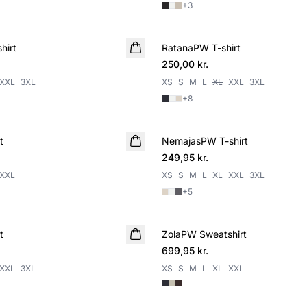
+
3
hirt
RatanaPW T-shirt
250,00 kr.
XXL
3XL
XS
S
M
L
XL
XXL
3XL
+
8
t
NemajasPW T-shirt
249,95 kr.
XXL
XS
S
M
L
XL
XXL
3XL
+
5
t
ZolaPW Sweatshirt
NYHED
699,95 kr.
XXL
3XL
XS
S
M
L
XL
XXL
SALE