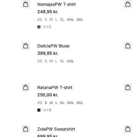
NemajasPW T-shirt
NYHED
249,95 kr.
XS
S
M
L
XL
XXL
3XL
+
5
DeliciaPW Bluse
NYHED
399,95 kr.
XS
S
M
L
XL
XXL
RatanaPW T-shirt
NYHED
250,00 kr.
XS
S
M
L
XL
XXL
3XL
+
8
ZolaPW Sweatshirt
NYHED
699,95 kr.