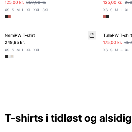
125,00 kr.
250,00 kr.
125,00 kr.
250
XS
S
M
L
XL
XXL
3XL
XS
S
M
L
XL
SALE
NemiPW T-shirt
TullePW T-shir
249,95 kr.
175,00 kr.
350
XS
S
M
L
XL
XXL
XS
S
M
L
XL
T-shirts i tidløst og alsidi