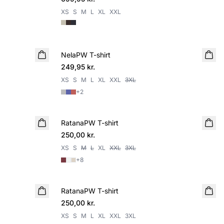
XS
S
M
L
XL
XXL
NelaPW T-shirt
NYHED
249,95 kr.
XS
S
M
L
XL
XXL
3XL
+
2
RatanaPW T-shirt
NYHED
250,00 kr.
XS
S
M
L
XL
XXL
3XL
+
8
RatanaPW T-shirt
250,00 kr.
XS
S
M
L
XL
XXL
3XL