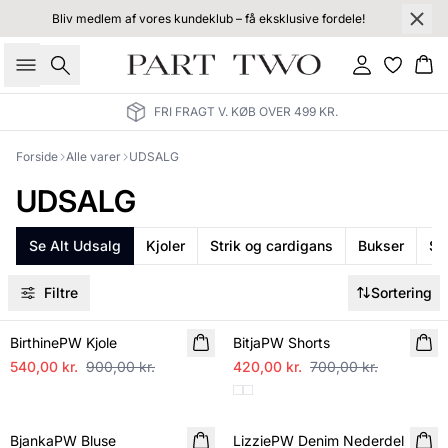
Bliv medlem af vores kundeklub – få eksklusive fordele!
Søg
Log ind
Kur
FRI FRAGT V. KØB OVER 499 KR.
Forside
Alle varer
UDSALG
UDSALG
Se Alt Udsalg
Kjoler
Strik og cardigans
Bukser
Sk
Filtre
Sortering
SALE
SALE
BirthinePW Kjole
BitjaPW Shorts
540,00 kr.
900,00 kr.
420,00 kr.
700,00 kr.
SALE
SALE
BjankaPW Bluse
LizziePW Denim Nederdel