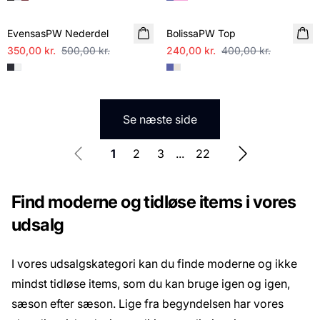
SALE
SALE
EvensasPW Nederdel
BolissaPW Top
350,00 kr.
500,00 kr.
240,00 kr.
400,00 kr.
Se næste side
1
2
3
...
22
Find moderne og tidløse items i vores
udsalg
I vores udsalgskategori kan du finde moderne og ikke
mindst tidløse items, som du kan bruge igen og igen,
sæson efter sæson. Lige fra begyndelsen har vores