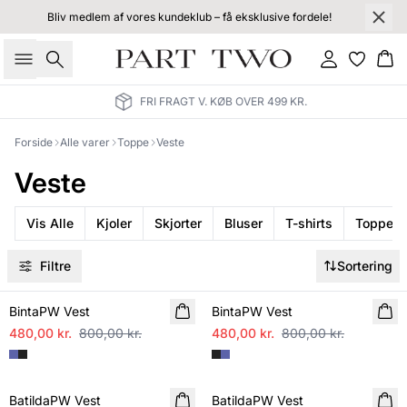
Bliv medlem af vores kundeklub – få eksklusive fordele!
Søg
Log ind
Kur
FRI FRAGT V. KØB OVER 499 KR.
Forside
Alle varer
Toppe
Veste
Veste
Vis Alle
Kjoler
Skjorter
Bluser
T-shirts
Toppe
Filtre
Sortering
SALE
SALE
BintaPW Vest
BintaPW Vest
480,00 kr.
800,00 kr.
480,00 kr.
800,00 kr.
SALE
SALE
BatildaPW Vest
BatildaPW Vest