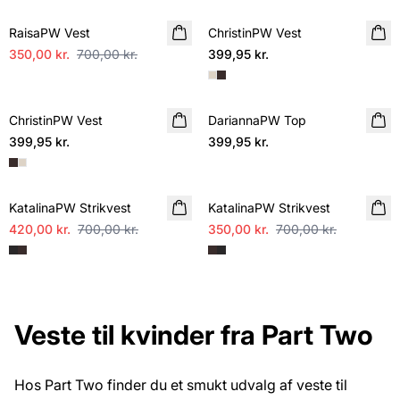
RaisaPW Vest
ChristinPW Vest
NYHED
350,00 kr.
700,00 kr.
399,95 kr.
ChristinPW Vest
NYHED
DariannaPW Top
NYHED
399,95 kr.
399,95 kr.
SALE
SALE
KatalinaPW Strikvest
KatalinaPW Strikvest
420,00 kr.
700,00 kr.
350,00 kr.
700,00 kr.
Veste til kvinder fra Part Two
Hos Part Two finder du et smukt udvalg af veste til