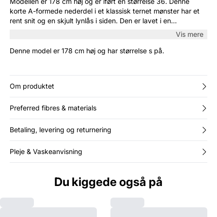
Modellen er 178 cm høj og er iført en størrelse 36. Denne
korte A-formede nederdel i et klassisk ternet mønster har et
rent snit og en skjult lynlås i siden. Den er lavet i en
struktureret uldblanding, der gør den perfekt til de køligere
Vis mere
måneder. Brug den med strømpebukser og en rullekrave for
et tidløst look.
Denne model er 178 cm høj og har størrelse s på.
Om produktet
Preferred fibres & materials
Betaling, levering og returnering
Pleje & Vaskeanvisning
Du kiggede også på