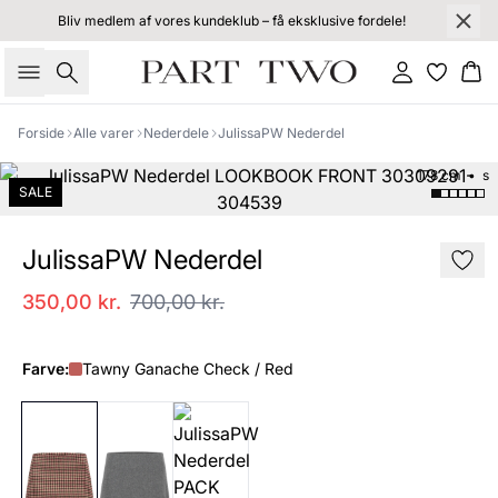
Bliv medlem af vores kundeklub – få eksklusive fordele!
Søg
Log ind
Kur
Forside
Alle varer
Nederdele
JulissaPW Nederdel
178 cm • s
SALE
JulissaPW Nederdel
350,00 kr.
700,00 kr.
Farve:
Tawny Ganache Check / Red