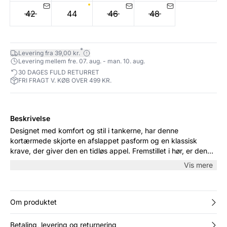
42
44
46
48
*
Levering fra 39,00 kr.
Levering mellem fre. 07. aug. - man. 10. aug.
30 DAGES FULD RETURRET
FRI FRAGT V. KØB OVER 499 KR.
Beskrivelse
Designet med komfort og stil i tankerne, har denne
kortærmede skjorte en afslappet pasform og en klassisk
krave, der giver den en tidløs appel. Fremstillet i hør, er den
perfekt til varme dage og kan nemt styles op for et kontorlook
Vis mere
eller ned for en casual weekendstil.
Om produktet
Betaling, levering og returnering