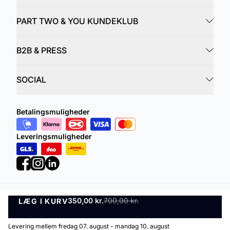
PART TWO & YOU KUNDEKLUB
B2B & PRESS
SOCIAL
Betalingsmuligheder
Leveringsmuligheder
350,00 kr.
700,00 kr.
LÆG I KURV
Privatlivspolitik
Vilkår og betingelser
LÆG I KURV
©
DK Company Online A/S
2026
Levering mellem fredag 07. august - mandag 10. august