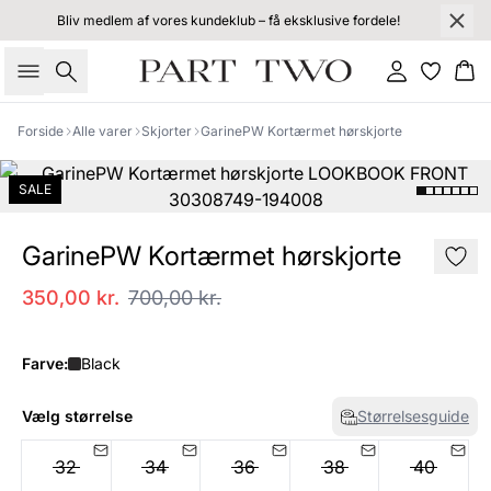
Bliv medlem af vores kundeklub – få eksklusive fordele!
Søg
Log ind
Kur
Forside
Alle varer
Skjorter
GarinePW Kortærmet hørskjorte
SALE
GarinePW Kortærmet hørskjorte
350,00 kr.
700,00 kr.
Farve:
Black
Vælg størrelse
Størrelsesguide
32
34
36
38
40