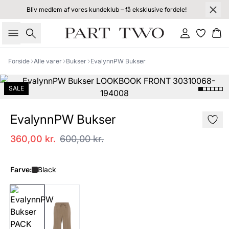
Bliv medlem af vores kundeklub – få eksklusive fordele!
Søg
Log ind
Kur
Forside
Alle varer
Bukser
EvalynnPW Bukser
SALE
EvalynnPW Bukser
360,00 kr.
600,00 kr.
Farve:
Black