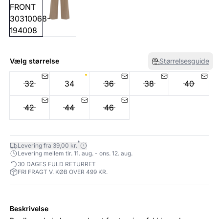
Vælg størrelse
Størrelsesguide
32
34
36
38
40
42
44
46
*
Levering fra 39,00 kr.
Levering mellem tir. 11. aug. - ons. 12. aug.
30 DAGES FULD RETURRET
FRI FRAGT V. KØB OVER 499 KR.
Beskrivelse