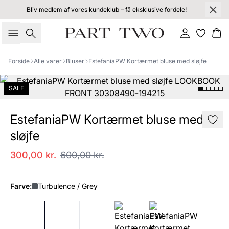
Bliv medlem af vores kundeklub – få eksklusive fordele!
Søg
Log ind
Kur
Forside
Alle varer
Bluser
EstefaniaPW Kortærmet bluse med sløjfe
SALE
EstefaniaPW Kortærmet bluse med
sløjfe
300,00 kr.
600,00 kr.
Farve:
Turbulence / Grey