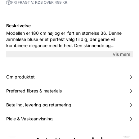
FRI FRAGT V. KØB OVER 499 KR.
Beskrivelse
Modellen er 180 cm høj og er iført en størrelse 36. Denne
ærmeløse bluse er et perfekt valg til dig, der gerne vil
kombinere elegance med lethed. Den skinnende og
detaljerede struktur tilfører et elegant touch, mens kraven
Vis mere
prydes af en stilfuld sløjfe, der tilføjer en ekstra dimension til
designet. Materialevalget sikrer ikke kun holdbarhed, men
også en let pleje.
Om produktet
Preferred fibres & materials
Betaling, levering og returnering
Pleje & Vaskeanvisning
Previous slide
Next s