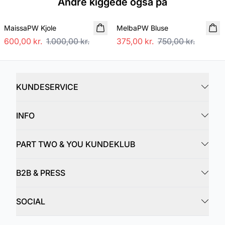
Andre kiggede også på
SALE
SALE
MaissaPW Kjole
MelbaPW Bluse
600,00 kr.
1.000,00 kr.
375,00 kr.
750,00 kr.
KUNDESERVICE
INFO
PART TWO & YOU KUNDEKLUB
B2B & PRESS
SOCIAL