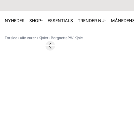
NYHEDER
SHOP
ESSENTIALS
TRENDER NU
MÅNEDENS
Forside
Alle varer
Kjoler
BorgnettePW Kjole
SALE
Previous slide