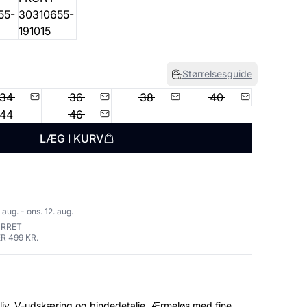
Størrelsesguide
34
36
38
40
44
46
LÆG I KURV
 aug. - ons. 12. aug.
URRET
R 499 KR.
liv, V-udskæring og bindedetalje. Ærmeløs med fine