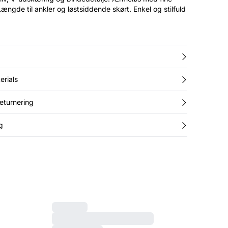
ængde til ankler og løstsiddende skørt. Enkel og stilfuld
erials
returnering
g