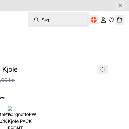
Søg
Log ind
Kurv
SALE
 Kjole
,00 kr.
own