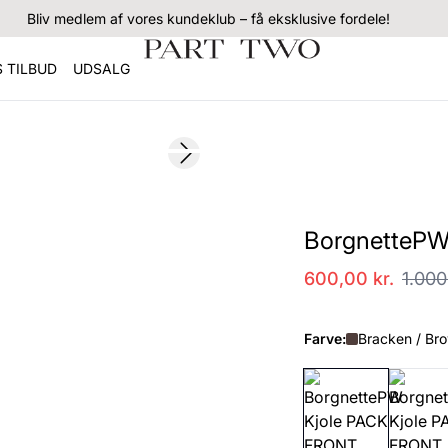
Bliv medlem af vores kundeklub – få eksklusive fordele!
 TILBUD
UDSALG
SALE
Next slide
BorgnettePW
600,00 kr.
1.000
Farve:
Bracken / Br