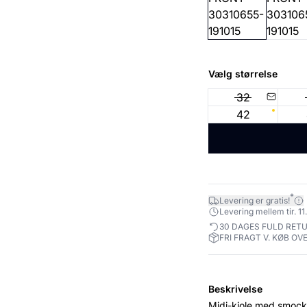
Vælg størrelse
32
42
*
Levering er gratis!
Levering mellem tir. 11.
30 DAGES FULD RET
FRI FRAGT V. KØB OVE
Beskrivelse
Midi-kjole med smock