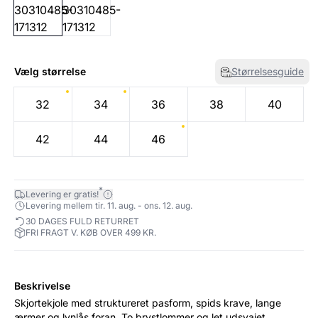
Vælg størrelse
Størrelsesguide
32
34
36
38
40
42
44
46
*
Levering er gratis!
Levering mellem tir. 11. aug. - ons. 12. aug.
30 DAGES FULD RETURRET
FRI FRAGT V. KØB OVER 499 KR.
Beskrivelse
Skjortekjole med struktureret pasform, spids krave, lange
ærmer og lynlås foran. To brystlommer og let udsvajet