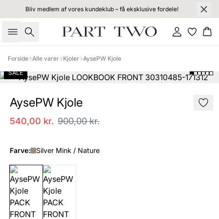
Bliv medlem af vores kundeklub – få eksklusive fordele!
Søg
Log ind
Kur
Forside
Alle varer
Kjoler
AysePW Kjole
SALE
AysePW Kjole
540,00 kr.
900,00 kr.
Farve:
Silver Mink / Nature