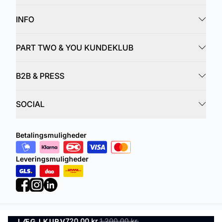
INFO
PART TWO & YOU KUNDEKLUB
B2B & PRESS
SOCIAL
Betalingsmuligheder
Leveringsmuligheder
720,00 kr.
1.200,00 kr.
LÆG I KURV
Privatlivspolitik
Vilkår og betingelser