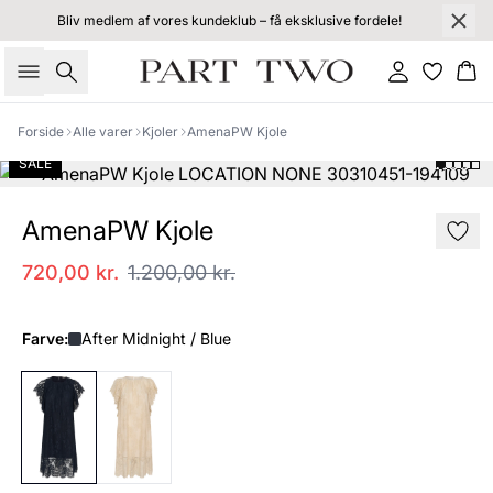
Bliv medlem af vores kundeklub – få eksklusive fordele!
Søg
Log ind
Kur
Forside
Alle varer
Kjoler
AmenaPW Kjole
SALE
AmenaPW Kjole
720,00 kr.
1.200,00 kr.
Farve:
After Midnight / Blue