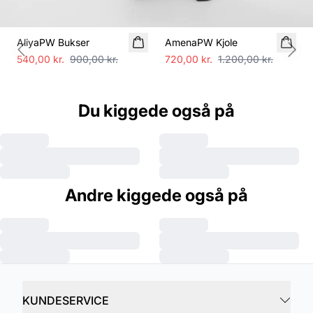
SALE
SALE
AliyaPW Bukser
AmenaPW Kjole
Previous slide
Next
540,00 kr.
900,00 kr.
720,00 kr.
1.200,00 kr.
Du kiggede også på
Andre kiggede også på
KUNDESERVICE