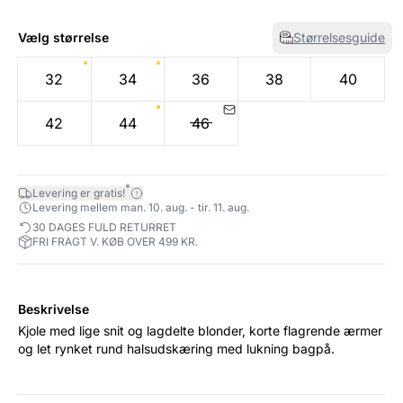
Vælg størrelse
Størrelsesguide
32
34
36
38
40
42
44
46
*
Levering er gratis!
Levering mellem man. 10. aug. - tir. 11. aug.
30 DAGES FULD RETURRET
FRI FRAGT V. KØB OVER 499 KR.
Beskrivelse
Kjole med lige snit og lagdelte blonder, korte flagrende ærmer
og let rynket rund halsudskæring med lukning bagpå.