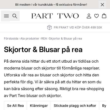
Bli medlem i vår kundklubb – få exklusiva förmåner!
Sök
Logga in
Ko
FRI FRAKT VID KÖP ÖVER 499 SEK
Förstasida
Ala produkter
REA
Skjortor & Blusar på rea
Skjortor & Blusar på rea
På denna sida hittar du ett stort utbud av tidlösa och
moderna blusar och skjortor till förmånliga reapriser.
Utforska vår rea av blusar och skjortor och hitta den
perfekta för dig. Vi är säkra på att du hittar en som du
kan bära säsong efter säsong. Riktigt bra rea-shopping
av Part Two blusar och skjortor.
Se All Rea
Klänningar
Stickade plagg och koftor
Byxo