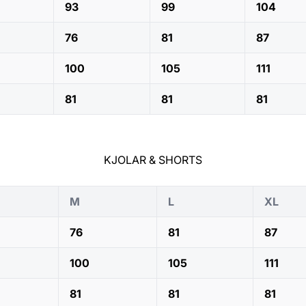
93
99
104
76
81
87
100
105
111
81
81
81
KJOLAR & SHORTS
M
L
XL
76
81
87
100
105
111
81
81
81