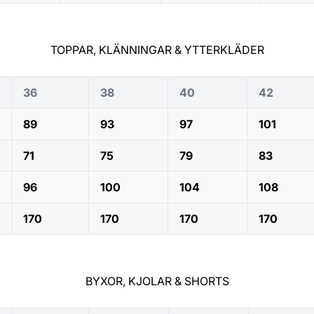
TOPPAR, KLÄNNINGAR & YTTERKLÄDER
36
38
40
42
89
93
97
101
71
75
79
83
96
100
104
108
170
170
170
170
BYXOR, KJOLAR & SHORTS