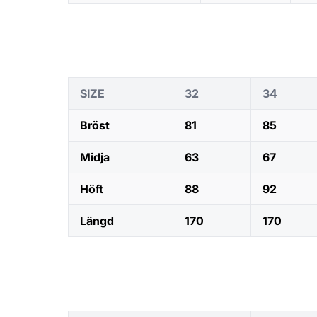
SIZE
32
34
Bröst
81
85
Midja
63
67
Höft
88
92
Längd
170
170