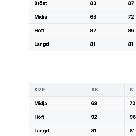
Bröst
83
87
Midja
68
72
Höft
92
96
Längd
81
81
SIZE
XS
S
Midja
68
72
Höft
92
96
Längd
81
81