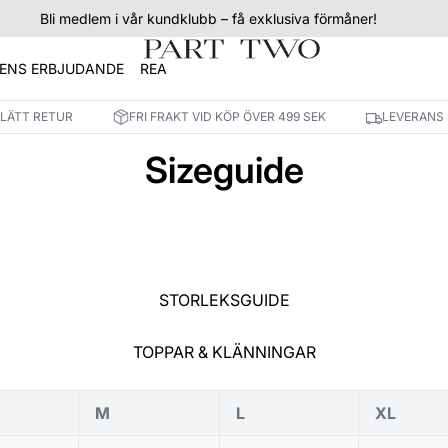
Bli medlem i vår kundklubb – få exklusiva förmåner!
ENS ERBJUDANDE
REA
 LÄTT RETUR
FRI FRAKT VID KÖP ÖVER 499 SEK
LEVERANS 
Sizeguide
STORLEKSGUIDE
TOPPAR & KLÄNNINGAR
M
L
XL