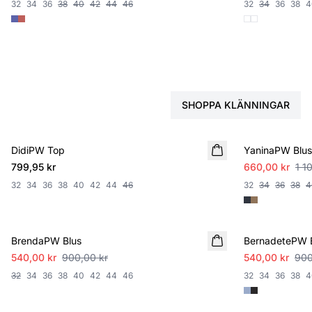
32
34
36
38
40
42
44
46
32
34
36
38
4
HITTA DIN NÄSTA FA
SHOPPA KLÄNNINGAR
SALE
DidiPW Top
NYHET
YaninaPW Blus
799,95 kr
660,00 kr
1 1
32
34
36
38
40
42
44
46
32
34
36
38
4
SALE
SALE
BrendaPW Blus
BernadetePW 
540,00 kr
900,00 kr
540,00 kr
900
32
34
36
38
40
42
44
46
32
34
36
38
4
SALE
SALE