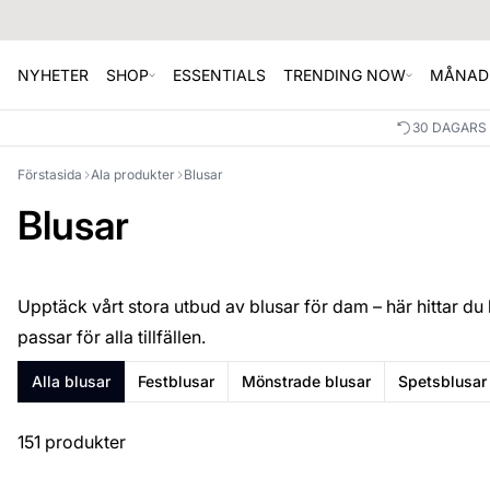
NYHETER
SHOP
ESSENTIALS
TRENDING NOW
MÅNAD
30 DAGARS
Förstasida
Ala produkter
Blusar
Blusar
Upptäck vårt stora utbud av blusar för dam – här hittar du
passar för alla tillfällen.
Alla blusar
Festblusar
Mönstrade blusar
Spetsblusar
151 produkter