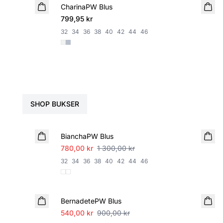
CharinaPW Blus
NYHET
799,95 kr
32
34
36
38
40
42
44
46
YLA DIN BLUS MED
SHOP BUKSER
SALE
BianchaPW Blus
780,00 kr
1 300,00 kr
32
34
36
38
40
42
44
46
SALE
BernadetePW Blus
540,00 kr
900,00 kr