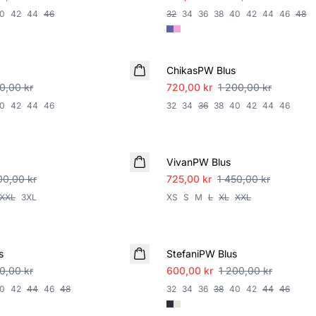
0
42
44
46
32
34
36
38
40
42
44
46
48
SALE
ChikasPW Blus
00,00 kr
720,00 kr
1 200,00 kr
0
42
44
46
32
34
36
38
40
42
44
46
SALE
VivanPW Blus
00,00 kr
725,00 kr
1 450,00 kr
XXL
3XL
XS
S
M
L
XL
XXL
SALE
s
StefaniPW Blus
00,00 kr
600,00 kr
1 200,00 kr
0
42
44
46
48
32
34
36
38
40
42
44
46
SALE