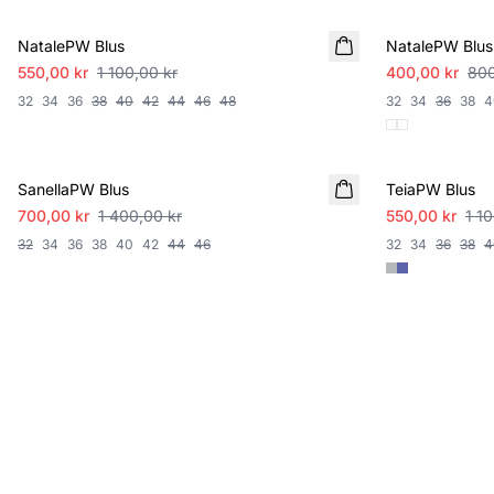
NatalePW Blus
NatalePW Blus
550,00 kr
1 100,00 kr
400,00 kr
800
32
34
36
38
40
42
44
46
48
32
34
36
38
4
SALE
SALE
SanellaPW Blus
TeiaPW Blus
700,00 kr
1 400,00 kr
550,00 kr
1 1
32
34
36
38
40
42
44
46
32
34
36
38
4