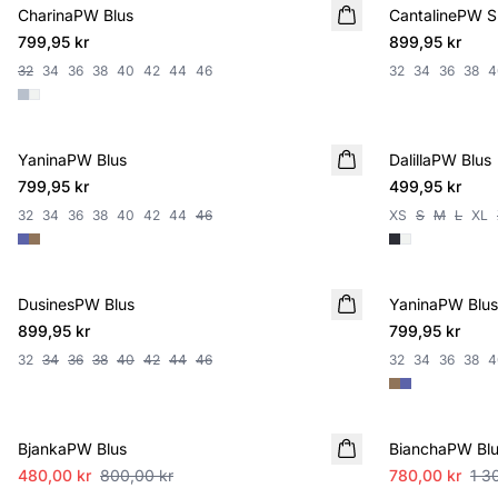
CharinaPW Blus
NYHET
CantalinePW S
NYHET
799,95 kr
899,95 kr
32
34
36
38
40
42
44
46
32
34
36
38
4
YaninaPW Blus
NYHET
DalillaPW Blus
NYHET
799,95 kr
499,95 kr
32
34
36
38
40
42
44
46
XS
S
M
L
XL
DusinesPW Blus
NYHET
YaninaPW Blus
NYHET
899,95 kr
799,95 kr
32
34
36
38
40
42
44
46
32
34
36
38
4
SALE
SALE
BjankaPW Blus
BianchaPW Bl
480,00 kr
800,00 kr
780,00 kr
1 3