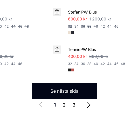
StefaniPW Blus
,00 kr
600,00 kr
1 200,00 kr
0
42
44
46
48
32
34
36
38
40
42
44
46
SALE
TenniePW Blus
00,00 kr
400,00 kr
800,00 kr
0
42
44
46
32
34
36
38
40
42
44
46
48
Se nästa sida
1
2
3