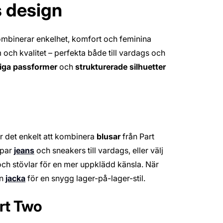
s design
binerar enkelhet, komfort och feminina
och kvalitet – perfekta både till vardags och
diga passformer
och
strukturerade silhuetter
r det enkelt att kombinera
blusar
från Part
 par
jeans
och sneakers till vardags, eller välj
ch stövlar för en mer uppklädd känsla. När
en
jacka
för en snygg lager-på-lager-stil.
art Two