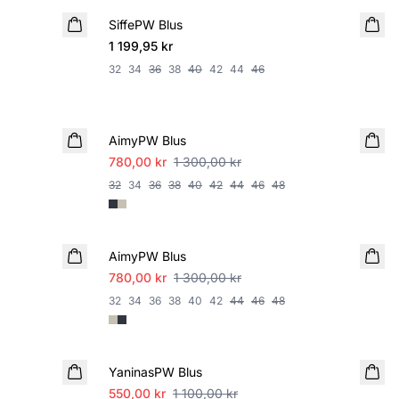
SiffePW Blus
NYHET
1 199,95 kr
32
34
36
38
40
42
44
46
SALE
AimyPW Blus
780,00 kr
1 300,00 kr
32
34
36
38
40
42
44
46
48
SALE
AimyPW Blus
780,00 kr
1 300,00 kr
32
34
36
38
40
42
44
46
48
SALE
YaninasPW Blus
550,00 kr
1 100,00 kr