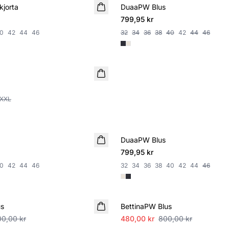
kjorta
DuaaPW Blus
NYHET
799,95 kr
0
42
44
46
32
34
36
38
40
42
44
46
ST
XXL
DuaaPW Blus
NYHET
799,95 kr
0
42
44
46
32
34
36
38
40
42
44
46
SALE
us
BettinaPW Blus
00,00 kr
480,00 kr
800,00 kr