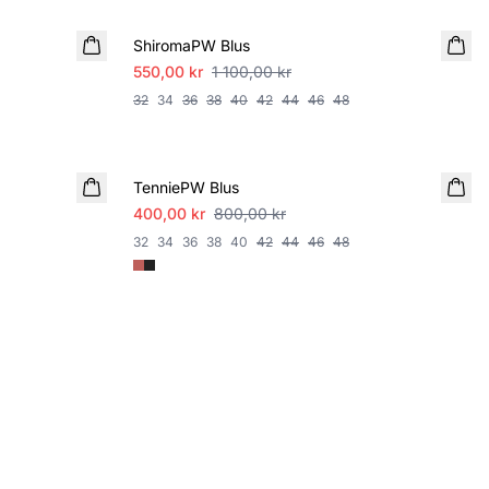
ShiromaPW Blus
550,00 kr
1 100,00 kr
32
34
36
38
40
42
44
46
48
SALE
TenniePW Blus
400,00 kr
800,00 kr
32
34
36
38
40
42
44
46
48