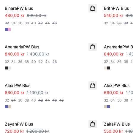
BinaraPW Blus
BrithPW Blus
480,00 kr
800,00 kr
540,00 kr
900
32
34
36
38
40
42
44
46
32
34
36
38
4
SALE
SALE
AnamariaPW Blus
AnamariaPW B
840,00 kr
1 400,00 kr
840,00 kr
1 4
32
34
36
38
40
42
44
46
32
34
36
38
4
SALE
SALE
AlexiPW Blus
AlexiPW Blus
660,00 kr
1 100,00 kr
660,00 kr
1 1
32
34
36
38
40
42
44
46
48
32
34
36
38
4
SALE
SALE
ZayanPW Blus
ZairaPW Blus
720,00 kr
1 200,00 kr
550,00 kr
1 1