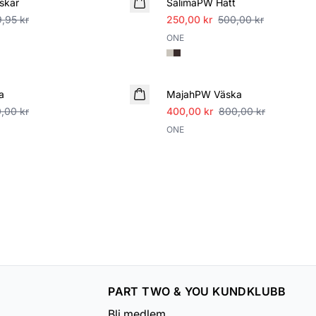
skar
SalimaPW Hatt
,95 kr
250,00 kr
500,00 kr
ONE
SALE
a
MajahPW Väska
,00 kr
400,00 kr
800,00 kr
ONE
PART TWO & YOU KUNDKLUBB
Bli medlem