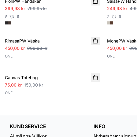
FioriPW Handskar
SaisaPW Hand
399,98 kr
799,95 kr
249,98 kr
499
7
7,5
8
7
7,5
8
SALE
SALE
RimasaPW Väska
MonePW Väsk
450,00 kr
900,00 kr
450,00 kr
900
ONE
ONE
SALE
Canvas Totebag
75,00 kr
150,00 kr
ONE
KUNDSERVICE
INFO
Allmänna Villkor
Nyhetsbrev signup