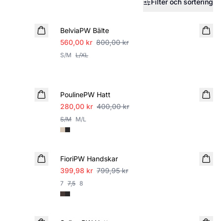
Filter och sortering
SALE
BelviaPW Bälte
560,00 kr
800,00 kr
S/M
L/XL
SALE
PoulinePW Hatt
280,00 kr
400,00 kr
S/M
M/L
SALE
FioriPW Handskar
399,98 kr
799,95 kr
7
7,5
8
SALE