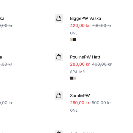
SALE
ka
BiggePW Väska
,00 kr
420,00 kr
700,00 kr
ONE
SALE
a
PoulinePW Hatt
,00 kr
280,00 kr
400,00 kr
S/M
M/L
SALE
SaralinPW
,00 kr
250,00 kr
500,00 kr
ONE
SALE