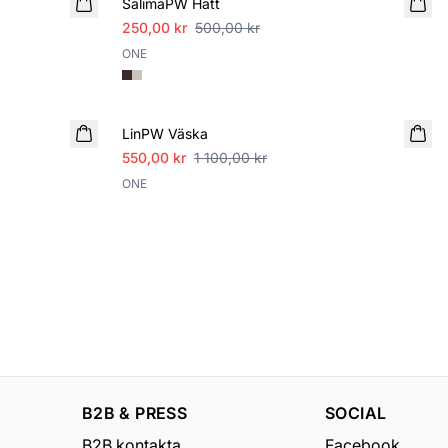
SalimaPW Hatt
250,00 kr
500,00 kr
ONE
SALE
LinPW Väska
550,00 kr
1 100,00 kr
ONE
B2B & PRESS
SOCIAL
B2B kontakta
Facebook