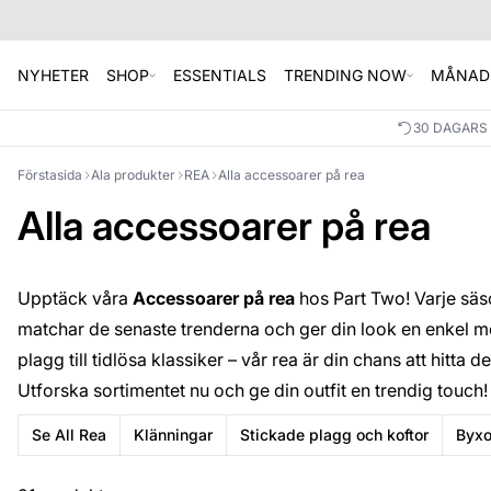
NYHETER
SHOP
ESSENTIALS
TRENDING NOW
MÅNAD
30 DAGARS
Förstasida
Ala produkter
REA
Alla accessoarer på rea
Alla accessoarer på rea
Upptäck våra
Accessoarer på rea
hos Part Two! Varje säs
matchar de senaste trenderna och ger din look en enkel m
plagg till tidlösa klassiker – vår rea är din chans att hitta d
Utforska sortimentet nu och ge din outfit en trendig touch!
Se All Rea
Klänningar
Stickade plagg och koftor
Byxo