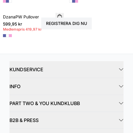
Få särskilda förmåner, exklusiva rabatter och tillgång
före alla andra.
DzanaPW Pullover
NYHET
REGISTRERA DIG NU
599,95 kr
MEMBERS DEAL
Medlemspris
419,97 kr
KUNDSERVICE
INFO
PART TWO & YOU KUNDKLUBB
B2B & PRESS