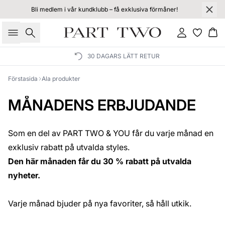
Bli medlem i vår kundklubb – få exklusiva förmåner!
Sök
Logga in
Ko
30 DAGARS LÄTT RETUR
Förstasida
Ala produkter
MÅNADENS ERBJUDANDE
Som en del av PART TWO & YOU får du varje månad en
exklusiv rabatt på utvalda styles.
Den här månaden får du 30 % rabatt på utvalda
nyheter.
Varje månad bjuder på nya favoriter, så håll utkik.