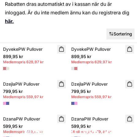
Rabatten dras automatiskt av i kassan när du är
inloggad. Är du inte medlem ännu kan du registrera dig
här.
Sortering
DyvekePW Pullover
NYHET
DyvekePW Pullover
NYHET
899,95 kr
MEMBERS DEAL
899,95 kr
MEMBERS DEAL
Medlemspris
629,97 kr
Medlemspris
629,97 kr
DzejlaPW Pullover
NYHET
DzejlaPW Pullover
NYHET
799,95 kr
MEMBERS DEAL
799,95 kr
MEMBERS DEAL
Medlemspris
559,97 kr
Medlemspris
559,97 kr
DzanaPW Pullover
NYHET
DzanaPW Pullover
NYHET
599,95 kr
MEMBERS DEAL
599,95 kr
MEMBERS DEAL
Bli medlem i PART TWO & YOU
Medlemspris
419,97 kr
Medlemspris
419,97 kr