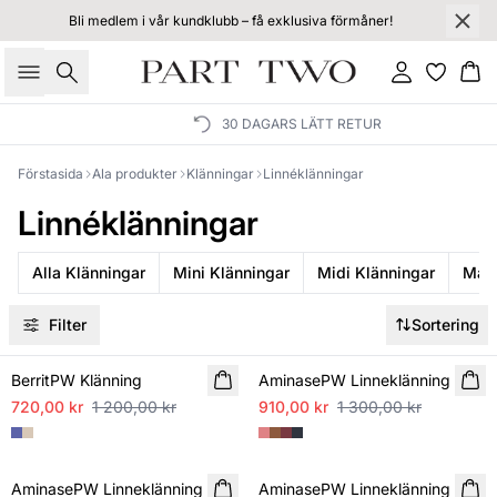
Bli medlem i vår kundklubb – få exklusiva förmåner!
Sök
Logga in
Ko
30 DAGARS LÄTT RETUR
Förstasida
Ala produkter
Klänningar
Linnéklänningar
Linnéklänningar
Alla Klänningar
Mini Klänningar
Midi Klänningar
Maxi
Filter
Sortering
SALE
SALE
BerritPW Klänning
AminasePW Linneklänning
720,00 kr
1 200,00 kr
910,00 kr
1 300,00 kr
SALE
SALE
AminasePW Linneklänning
AminasePW Linneklänning