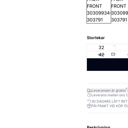
Storlekar
32
42
*
Leveransen är gratis!
Leverans mellan ons 12.
30 DAGARS LÄTT RE
FRI FRAKT VID KÖP Ö
Beskrivning