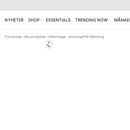
NYHETER
SHOP
ESSENTIALS
TRENDING NOW
MÅNAD
Förstasida
Ala produkter
Klänningar
AminasePW Klänning
SALE
Previous slide