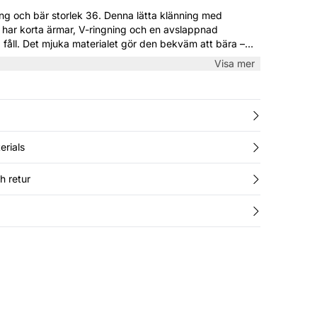
torlek 36. Denna lätta klänning med
 har korta ärmar, V-ringning och en avslappnad
åll. Det mjuka materialet gör den bekväm att bära –
ar med sandaler eller sneakers för en enkel sommarstil.
Visa mer
erials
h retur