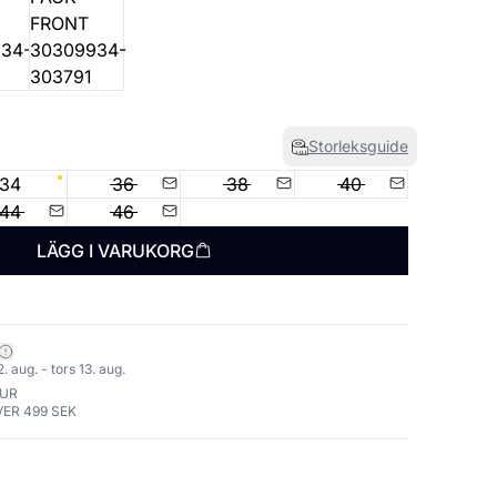
Storleksguide
34
36
38
40
44
46
LÄGG I VARUKORG
 aug. - tors 13. aug.
TUR
VER 499 SEK