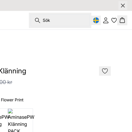
Sök
Logga in
Korg
SALE
länning
00 kr
 Flower Print