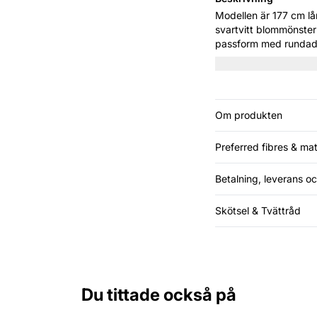
Modellen är 177 cm lång och bär s
svartvitt blommönster
passform med rundad f
perfekt för varma dag
Om produkten
Preferred fibres & mat
Betalning, leverans oc
Skötsel & Tvättråd
Du tittade också på