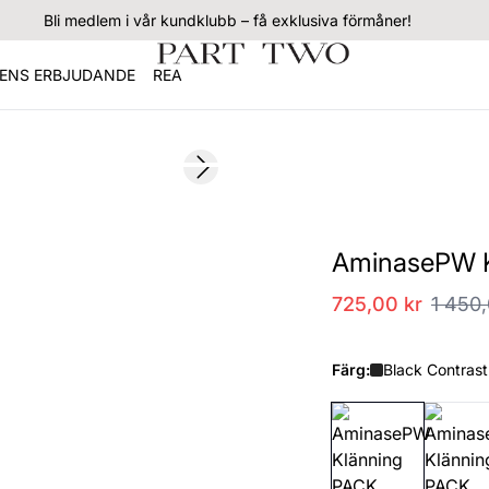
Bli medlem i vår kundklubb – få exklusiva förmåner!
ENS ERBJUDANDE
REA
SALE
Next slide
AminasePW K
725,00 kr
1 450,
Färg:
Black Contrast