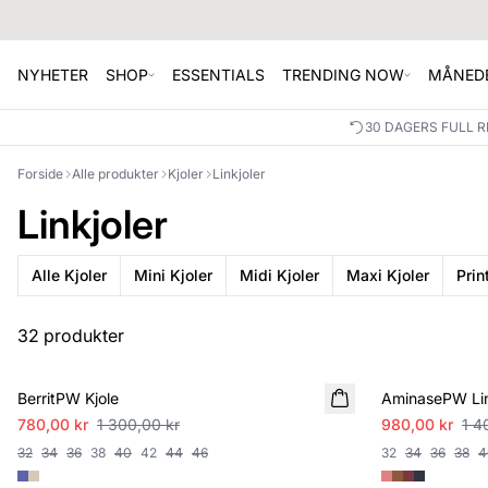
NYHETER
SHOP
ESSENTIALS
TRENDING NOW
MÅNEDE
30 DAGERS FULL 
Forside
Alle produkter
Kjoler
Linkjoler
Linkjoler
Alle Kjoler
Mini Kjoler
Midi Kjoler
Maxi Kjoler
Prin
32 produkter
SALE
SALE
BerritPW Kjole
AminasePW Lin
780,00 kr
1 300,00 kr
980,00 kr
1 4
32
34
36
38
40
42
44
46
32
34
36
38
4