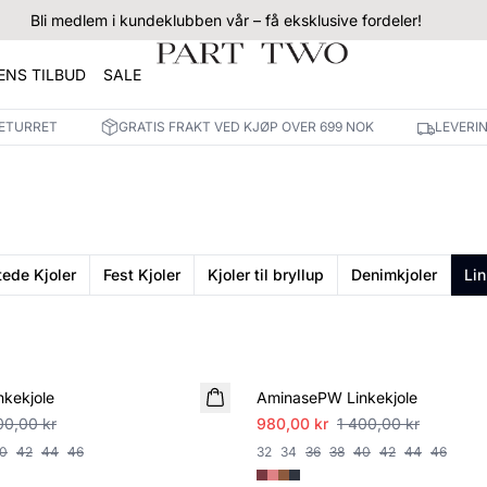
Bli medlem i kundeklubben vår – få eksklusive fordeler!
NS TILBUD
SALE
RETURRET
GRATIS FRAKT VED KJØP OVER 699 NOK
LEVERI
tede Kjoler
Fest Kjoler
Kjoler til bryllup
Denimkjoler
Lin
SALE
kekjole
AminasePW Linkekjole
00,00 kr
980,00 kr
1 400,00 kr
0
42
44
46
32
34
36
38
40
42
44
46