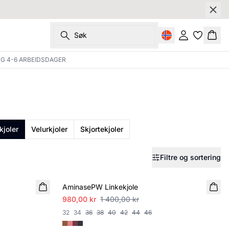
Søk
Logg inn
Hand
NG 4-6 ARBEIDSDAGER
kjoler
Velurkjoler
Skjortekjoler
Filtre og sortering
SALE
AminasePW Linkekjole
980,00 kr
1 400,00 kr
32
34
36
38
40
42
44
46