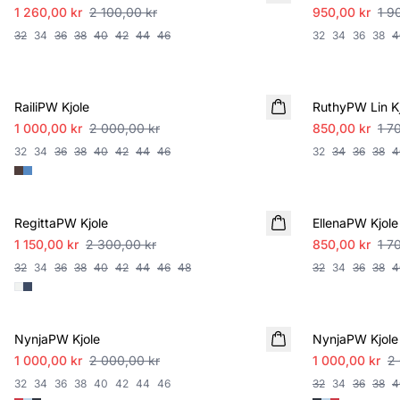
1 260,00 kr
2 100,00 kr
950,00 kr
1 9
32
34
36
38
40
42
44
46
32
34
36
38
4
SALE
SALE
RailiPW Kjole
RuthyPW Lin Kj
1 000,00 kr
2 000,00 kr
850,00 kr
1 7
32
34
36
38
40
42
44
46
32
34
36
38
4
SALE
SALE
RegittaPW Kjole
EllenaPW Kjole
1 150,00 kr
2 300,00 kr
850,00 kr
1 7
32
34
36
38
40
42
44
46
48
32
34
36
38
4
SALE
SALE
NynjaPW Kjole
NynjaPW Kjole
1 000,00 kr
2 000,00 kr
1 000,00 kr
2
32
34
36
38
40
42
44
46
32
34
36
38
4