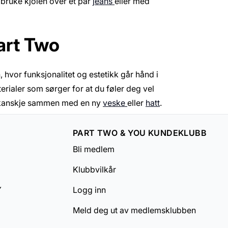
bruke kjolen over et par
jeans
eller med
Part Two
 hvor funksjonalitet og estetikk går hånd i
erialer som sørger for at du føler deg vel
 – kanskje sammen med en ny
veske
eller
hatt
.
PART TWO & YOU KUNDEKLUBB
Bli medlem
Klubbvilkår
Y
Logg inn
Meld deg ut av medlemsklubben