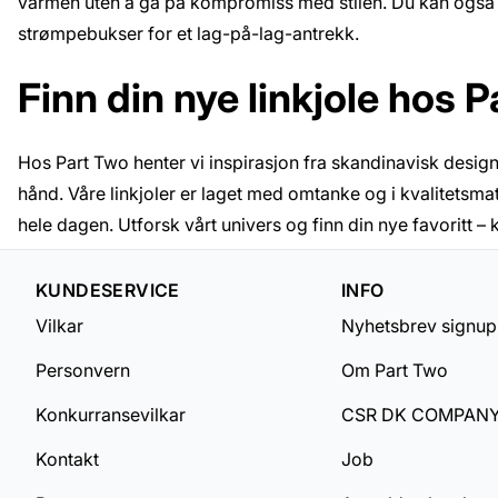
varmen uten å gå på kompromiss med stilen. Du kan også 
strømpebukser for et lag-på-lag-antrekk.
Finn din nye linkjole hos 
Hos Part Two henter vi inspirasjon fra skandinavisk design,
hånd. Våre linkjoler er laget med omtanke og i kvalitetsmat
hele dagen. Utforsk vårt univers og finn din nye favoritt
KUNDESERVICE
INFO
Vilkar
Nyhetsbrev signup
Personvern
Om Part Two
Konkurransevilkar
CSR DK COMPAN
Kontakt
Job