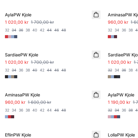
SALE
SALE
AylaPW Kjole
AminasaPW Kj
1 020,00 kr
1 700,00 kr
960,00 kr
1 6
32
34
36
38
40
42
44
46
48
32
34
36
38
4
SALE
SALE
SardiaePW Kjole
SardiaePW Kjo
1 020,00 kr
1 700,00 kr
1 020,00 kr
1 
32
34
36
38
40
42
44
46
48
32
34
36
38
4
SALE
SALE
AminasaPW Kjole
AylaPW Kjole
960,00 kr
1 600,00 kr
1 190,00 kr
1 
32
34
36
38
40
42
44
46
48
32
34
36
38
4
SALE
SALE
EflinPW Kjole
LollaPW Kjole