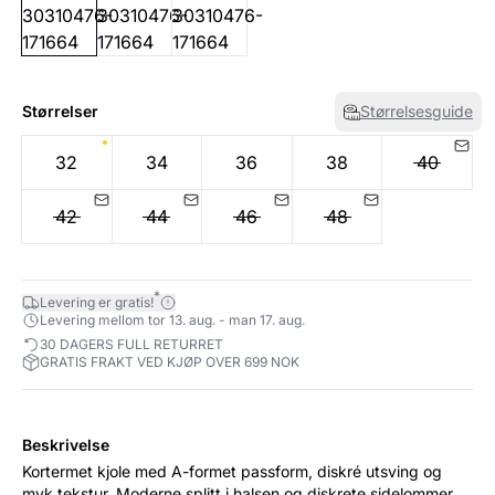
Størrelser
Størrelsesguide
32
34
36
38
40
42
44
46
48
*
Levering er gratis!
Levering mellom tor 13. aug. - man 17. aug.
30 DAGERS FULL RETURRET
GRATIS FRAKT VED KJØP OVER 699 NOK
Beskrivelse
Kortermet kjole med A-formet passform, diskré utsving og
myk tekstur. Moderne splitt i halsen og diskrete sidelommer