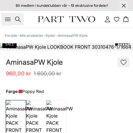
Bli medlem i kundeklubben vår – få eksklusive fordeler!
Søk
Logg inn
Ha
Forside
Alle produkter
Kjoler
AminasaPW Kjole
SALE
AminasaPW Kjole
960,00 kr
1 600,00 kr
Farge:
Poppy Red