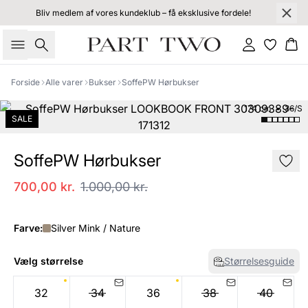
Bliv medlem af vores kundeklub – få eksklusive fordele!
Søg
Log ind
Kur
Forside
Alle varer
Bukser
SoffePW Hørbukser
174 cm • 36/S
SALE
SoffePW Hørbukser
700,00 kr.
1.000,00 kr.
Farve:
Silver Mink / Nature
Vælg størrelse
Størrelsesguide
32
34
36
38
40