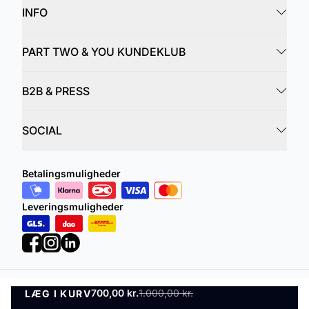
INFO
PART TWO & YOU KUNDEKLUB
B2B & PRESS
SOCIAL
Betalingsmuligheder
Leveringsmuligheder
700,00 kr.
1.000,00 kr.
LÆG I KURV
Privatlivspolitik
Vilkår og betingelser
LÆG I KURV