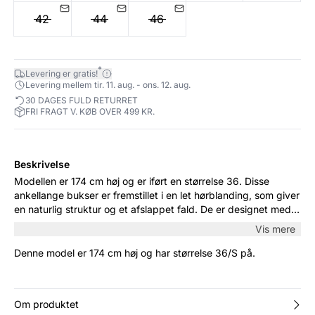
42
44
46
*
Levering er gratis!
Levering mellem tir. 11. aug. - ons. 12. aug.
30 DAGES FULD RETURRET
FRI FRAGT V. KØB OVER 499 KR.
Beskrivelse
Modellen er 174 cm høj og er iført en størrelse 36. Disse
ankellange bukser er fremstillet i en let hørblanding, som giver
en naturlig struktur og et afslappet fald. De er designet med
mellemhøj talje, bæltestropper og diskrete sidelommer, der
Vis mere
skaber et skræddersyet udtryk. Style dem med en skjorte
eller en blød strik til et ubesværet hverdagslook.
Denne model er 174 cm høj og har størrelse 36/S på.
Om produktet