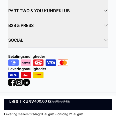
PART TWO & YOU KUNDEKLUB
B2B & PRESS
SOCIAL
Betalingsmuligheder
Leveringsmuligheder
400,00 kr.
800,00 kr.
LÆG I KURV
Privatlivspolitik
Vilkår og betingelser
LÆG I KURV
©
DK Company Online A/S
2026
Levering mellem tirsdag 11. august - onsdag 12. august