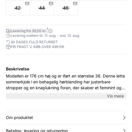
42
44
46
*
Levering fra 39,00 kr.
Levering mellem tir. 11. aug. - ons. 12. aug.
30 DAGES FULD RETURRET
FRI FRAGT V. KØB OVER 499 KR.
Beskrivelse
Modellen er 176 cm høj og er iført en størrelse 36. Denne lette
sommerkjole i en behagelig hørblanding har justerbare
stropper og en knaplukning foran, der skaber et feminint og
luftigt udtryk. Den løse pasform gør den ideel til varme dage,
Vis mere
mens det tidløse design nemt kan styles med både sandaler
og let strik.
Om produktet
Betaling, levering og returnering