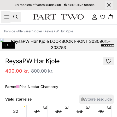
Bliv medlem af vores kundeklub – få eksklusive fordele!
Søg
Log ind
Kur
Forside
Alle varer
Kjoler
ReysaPW Hør Kjole
SALE
ReysaPW Hør Kjole
400,00 kr.
800,00 kr.
Farve:
Pink Nectar Chambrey
Vælg størrelse
Størrelsesguide
32
34
36
38
40