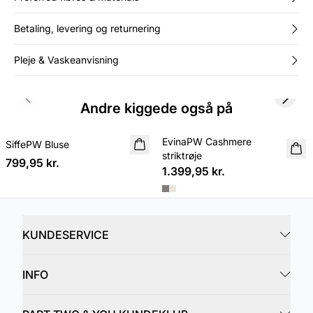
Betaling, levering og returnering
Pleje & Vaskeanvisning
Previous slide
Next s
Andre kiggede også på
EvinaPW Cashmere
SiffePW Bluse
NYHED
NYHED
striktrøje
799,95 kr.
1.399,95 kr.
KUNDESERVICE
INFO