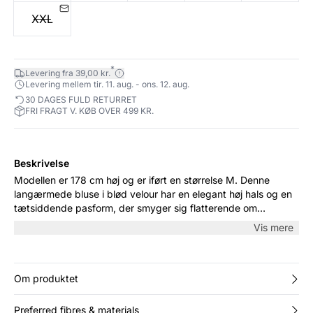
XXL
*
Levering fra 39,00 kr.
Levering mellem tir. 11. aug. - ons. 12. aug.
30 DAGES FULD RETURRET
FRI FRAGT V. KØB OVER 499 KR.
Beskrivelse
Modellen er 178 cm høj og er iført en størrelse M. Denne
langærmede bluse i blød velour har en elegant høj hals og en
tætsiddende pasform, der smyger sig flatterende om
kroppen. Perfekt til både hverdagsbrug og særlige lejligheder.
Vis mere
Style den med højtaljede bukser eller en nederdel for et
sofistikeret look.
Om produktet
Preferred fibres & materials