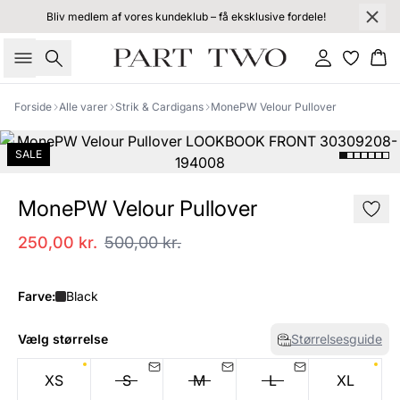
Bliv medlem af vores kundeklub – få eksklusive fordele!
Søg
Log ind
Kur
Forside
Alle varer
Strik & Cardigans
MonePW Velour Pullover
SALE
MonePW Velour Pullover
250,00 kr.
500,00 kr.
Farve:
Black
Vælg størrelse
Størrelsesguide
XS
S
M
L
XL