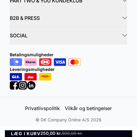
PART TWO & YOU KUNDEKLUB
B2B & PRESS
SOCIAL
Betalingsmuligheder
Leveringsmuligheder
Privatlivspolitik
Vilkår og betingelser
©
DK Company Online A/S
2026
250,00 kr.
500,00 kr.
LÆG I KURV