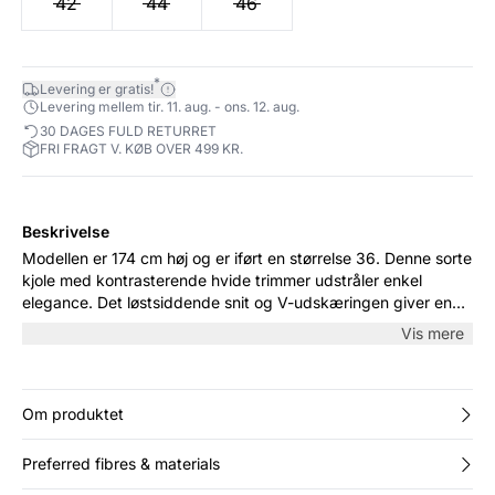
42
44
46
*
Levering er gratis!
Levering mellem tir. 11. aug. - ons. 12. aug.
30 DAGES FULD RETURRET
FRI FRAGT V. KØB OVER 499 KR.
Beskrivelse
Modellen er 174 cm høj og er iført en størrelse 36. Denne sorte
kjole med kontrasterende hvide trimmer udstråler enkel
elegance. Det løstsiddende snit og V-udskæringen giver en
behagelig pasform og et stilrent look, perfekt til både formelle
Vis mere
og uformelle lejligheder. Style den med sandaler for et
sommerligt outfit eller med høje hæle for en aften ude.
Om produktet
Preferred fibres & materials