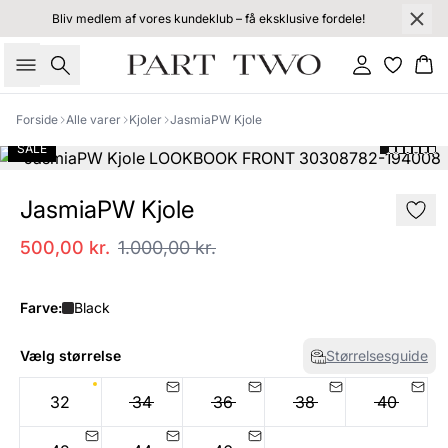
Bliv medlem af vores kundeklub – få eksklusive fordele!
Søg
Log ind
Kur
Forside
Alle varer
Kjoler
JasmiaPW Kjole
SALE
JasmiaPW Kjole
500,00 kr.
1.000,00 kr.
Farve:
Black
Vælg størrelse
Størrelsesguide
32
34
36
38
40