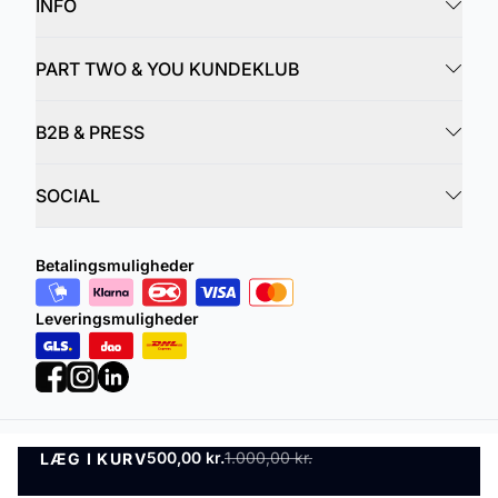
INFO
PART TWO & YOU KUNDEKLUB
B2B & PRESS
SOCIAL
Betalingsmuligheder
Leveringsmuligheder
500,00 kr.
1.000,00 kr.
LÆG I KURV
Privatlivspolitik
Vilkår og betingelser
LÆG I KURV