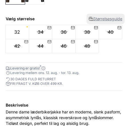
Vælg størrelse
Størrelsesguide
32
34
36
38
40
42
44
46
48
*
Levering er gratis!
Levering mellem ons. 12. aug. - tor. 13. aug.
30 DAGES FULD RETURRET
FRI FRAGT V. KØB OVER 499 KR.
Beskrivelse
Denne dame læderbikerjakke har en moderne, slank pasform,
asymmetrisk lynlås, klassisk reverskrave og lynlåslommer.
Tidløst design, perfekt til lag og alsidig brug.