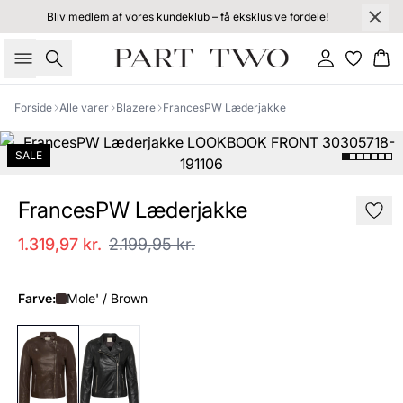
Bliv medlem af vores kundeklub – få eksklusive fordele!
Søg
Log ind
Kur
Forside
Alle varer
Blazere
FrancesPW Læderjakke
SALE
FrancesPW Læderjakke
1.319,97 kr.
2.199,95 kr.
Farve:
Mole' / Brown