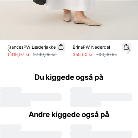
SALE
SALE
FrancesPW Læderjakke
BrinaPW Nederdel
Previous slide
Next
1.319,97 kr.
2.199,95 kr.
350,00 kr.
700,00 kr.
Du kiggede også på
Andre kiggede også på