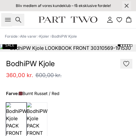
Bliv medlem af vores kundeklub – få eksklusive fordele!
Søg
Log ind
Kur
Forside
Alle varer
Kjoler
BodhiPW Kjole
SALE
BodhiPW Kjole
360,00 kr.
600,00 kr.
Farve:
Burnt Russet / Red