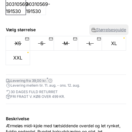
Vælg størrelse
Størrelsesguide
XS
S
M
L
XL
XXL
*
Levering fra 39,00 kr.
Levering mellem tir. 11. aug. - ons. 12. aug.
30 DAGES FULD RETURRET
FRI FRAGT V. KØB OVER 499 KR.
Beskrivelse
Ærmeløs midi-kjole med tætsiddende overdel og let rynket,
fyldig nederdel. Rundet halsudskæring og glat, let