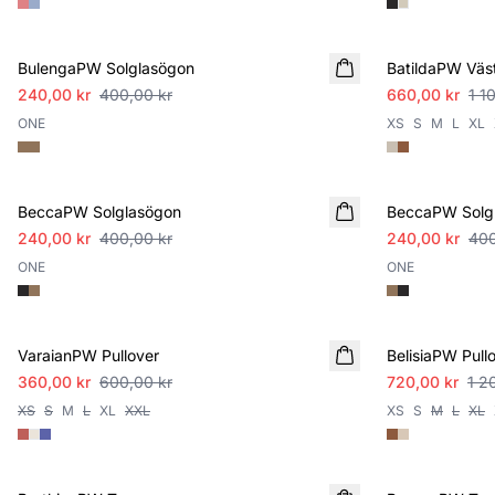
SALE
SALE
BulengaPW Solglasögon
BatildaPW Väs
240,00 kr
400,00 kr
660,00 kr
1 1
ONE
XS
S
M
L
XL
SALE
SALE
BeccaPW Solglasögon
BeccaPW Solg
240,00 kr
400,00 kr
240,00 kr
400
ONE
ONE
SALE
SALE
VaraianPW Pullover
BelisiaPW Pull
360,00 kr
600,00 kr
720,00 kr
1 2
XS
S
M
L
XL
XXL
XS
S
M
L
XL
SALE
SALE