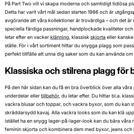
På Part Two vill vi skapa moderna och samtidigt tidlösa 
Detta har varit vårt mål sedan starten 1986 och är utgångspu
avgörande att våra kollektioner är trovärdiga – och det är 
speciella färdiga passningar, handplockade kvaliteter och
letar efter en vacker
klänning
, klassisk
skjorta
eller kansk
ställe. För i vårt sortiment hittar du snygga plagg som passa
perfekt tillfälle att unna dig saker som du kan använda o
Klassiska och stilrena plagg för
På den här sidan kan du få en bra överblick över alla våra
underdelar eller
tillbehör
, du letar efter. Du hittar bl.a. k
vackra blusar och toppar, och vackra byxor, som du kan st
skräddarsydd kavaj. Alla vackra looks som du kan klä upp 
istället ha en snygg lager-på-lager-look kan du bära vår
feminin skjorta och kombinera dem med byxor, jeans och k