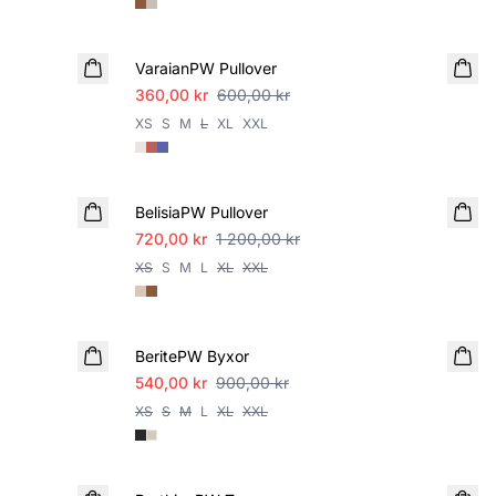
SALE
VaraianPW Pullover
360,00 kr
600,00 kr
XS
S
M
L
XL
XXL
SALE
BelisiaPW Pullover
720,00 kr
1 200,00 kr
XS
S
M
L
XL
XXL
SALE
BeritePW Byxor
540,00 kr
900,00 kr
XS
S
M
L
XL
XXL
SALE