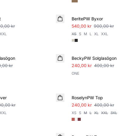
SALE
t
BeritePW Byxor
00,00 kr
540,00 kr
900,00 kr
XXL
XS
S
M
L
XL
XXL
SALE
lasögon
BeckyPW Solglasögon
,00 kr
240,00 kr
400,00 kr
ONE
SALE
over
RoselynPW Top
00,00 kr
240,00 kr
400,00 kr
XXL
XS
S
M
L
XL
XXL
3XL
SALE