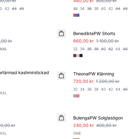
00,00 kr
480,00 kr
800,00 kr
0
42
44
46
32
34
36
38
40
42
44
46
SALE
BenediktePW Shorts
,00 kr
660,00 kr
1 100,00 kr
XXL
32
34
36
38
40
42
44
46
SALE
ortärmad kashmirstickad
TheonaPW Klänning
720,00 kr
1 200,00 kr
32
34
36
38
40
42
44
46
XXL
SALE
BulengaPW Solglasögon
00,00 kr
240,00 kr
400,00 kr
XXL
ONE