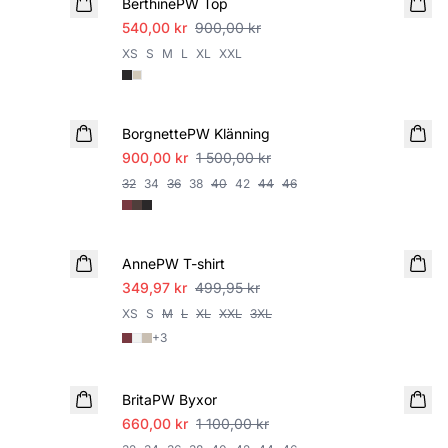
BerthinePW Top
540,00 kr
900,00 kr
XS
S
M
L
XL
XXL
SALE
BorgnettePW Klänning
900,00 kr
1 500,00 kr
32
34
36
38
40
42
44
46
SALE
AnnePW T-shirt
349,97 kr
499,95 kr
XS
S
M
L
XL
XXL
3XL
+
3
SALE
BritaPW Byxor
660,00 kr
1 100,00 kr