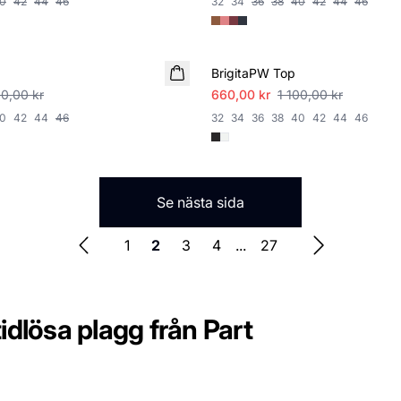
0
42
44
46
32
34
36
38
40
42
44
46
SALE
BrigitaPW Top
00,00 kr
660,00 kr
1 100,00 kr
0
42
44
46
32
34
36
38
40
42
44
46
Se nästa sida
1
2
3
4
...
27
idlösa plagg från Part