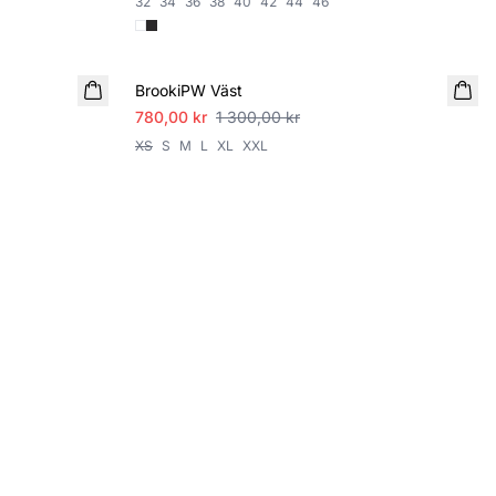
32
34
36
38
40
42
44
46
SALE
BrookiPW Väst
780,00 kr
1 300,00 kr
XS
S
M
L
XL
XXL