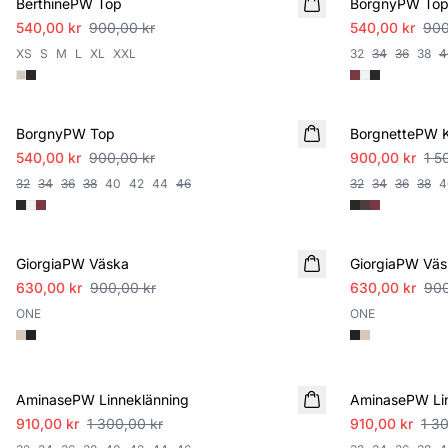
BerthinePW Top
BorgnyPW To
540,00 kr
900,00 kr
540,00 kr
900
XS
S
M
L
XL
XXL
32
34
36
38
4
SALE
SALE
BorgnyPW Top
BorgnettePW K
540,00 kr
900,00 kr
900,00 kr
1 5
32
34
36
38
40
42
44
46
32
34
36
38
4
SALE
SALE
GiorgiaPW Väska
GiorgiaPW Väs
630,00 kr
900,00 kr
630,00 kr
900
ONE
ONE
SALE
SALE
AminasePW Linneklänning
AminasePW Lin
910,00 kr
1 300,00 kr
910,00 kr
1 3