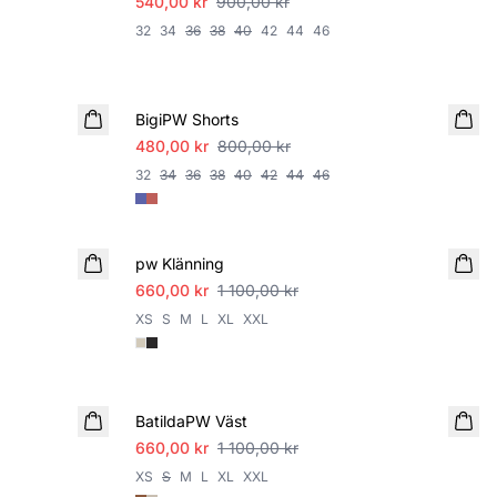
540,00 kr
900,00 kr
32
34
36
38
40
42
44
46
SALE
BigiPW Shorts
480,00 kr
800,00 kr
32
34
36
38
40
42
44
46
SALE
pw Klänning
660,00 kr
1 100,00 kr
XS
S
M
L
XL
XXL
SALE
BatildaPW Väst
660,00 kr
1 100,00 kr
XS
S
M
L
XL
XXL