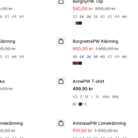
p
BorgnyPW Top
,00 kr
540,00 kr
900,00 kr
0
42
44
46
32
34
36
38
40
42
44
46
SALE
länning
BorgnettePW Klänning
00,00 kr
900,00 kr
1 500,00 kr
0
42
44
46
32
34
36
38
40
42
44
46
ka
AnnePW T-shirt
NYHET
,00 kr
499,95 kr
XS
S
M
L
XL
XXL
3XL
+
3
SALE
neklänning
AminasePW Linneklänning
00,00 kr
910,00 kr
1 300,00 kr