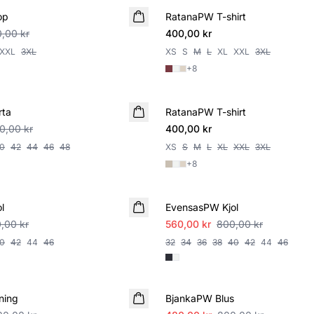
op
RatanaPW T-shirt
NYHET
,00 kr
400,00 kr
XXL
3XL
XS
S
M
L
XL
XXL
3XL
+
8
rta
RatanaPW T-shirt
NYHET
00,00 kr
400,00 kr
0
42
44
46
48
XS
S
M
L
XL
XXL
3XL
+
8
SALE
l
EvensasPW Kjol
,00 kr
560,00 kr
800,00 kr
0
42
44
46
32
34
36
38
40
42
44
46
SALE
ning
BjankaPW Blus