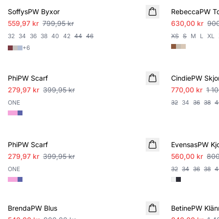
SoffysPW Byxor
RebeccaPW T
559,97 kr
799,95 kr
630,00 kr
900
32
34
36
38
40
42
44
46
XS
S
M
L
XL
+
6
SALE
SALE
PhiPW Scarf
CindiePW Skjo
279,97 kr
399,95 kr
770,00 kr
1 1
ONE
32
34
36
38
4
SALE
SALE
PhiPW Scarf
EvensasPW Kjo
279,97 kr
399,95 kr
560,00 kr
800
ONE
32
34
36
38
4
SALE
SALE
BrendaPW Blus
BetinePW Klän