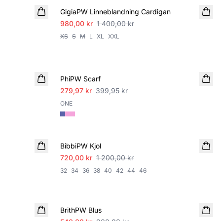
GigiaPW Linneblandning Cardigan
980,00 kr
1 400,00 kr
XS
S
M
L
XL
XXL
SALE
PhiPW Scarf
279,97 kr
399,95 kr
ONE
SALE
BibbiPW Kjol
720,00 kr
1 200,00 kr
32
34
36
38
40
42
44
46
SALE
BrithPW Blus