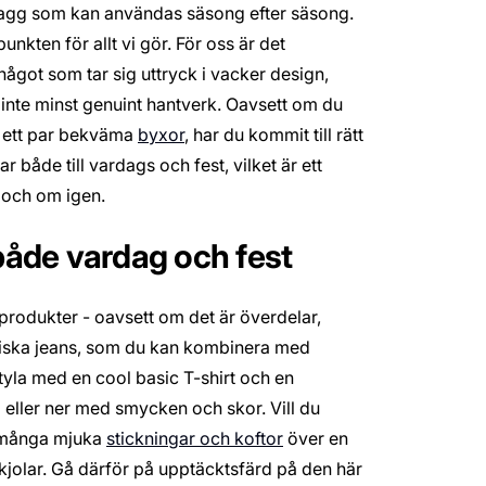
plagg som kan användas säsong efter säsong.
nkten för allt vi gör. För oss är det
något som tar sig uttryck i vacker design,
 inte minst genuint hantverk. Oavsett om du
e ett par bekväma
byxor
, har du kommit till rätt
r både till vardags och fest, vilket är ett
m och om igen.
 både vardag och fest
 produkter - oavsett om det är överdelar,
lassiska jeans, som du kan kombinera med
yla med en cool basic T-shirt och en
eller ner med smycken och skor. Vill du
a många mjuka
stickningar och koftor
över en
jolar. Gå därför på upptäcktsfärd på den här