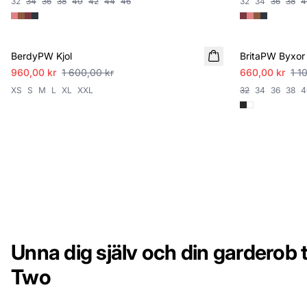
32
34
36
38
40
42
44
46
32
34
36
38
4
SALE
SALE
BerdyPW Kjol
BritaPW Byxor
960,00 kr
1 600,00 kr
660,00 kr
1 1
XS
S
M
L
XL
XXL
32
34
36
38
4
Unna dig själv och din garderob t
Two