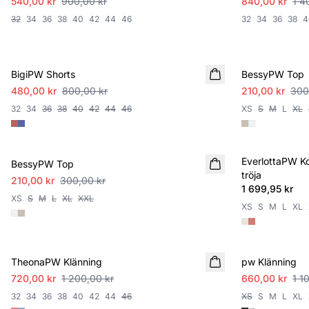
540,00 kr
900,00 kr
840,00 kr
1 4
32
34
36
38
40
42
44
46
32
34
36
38
4
SALE
SALE
BigiPW Shorts
BessyPW Top
480,00 kr
800,00 kr
210,00 kr
300
32
34
36
38
40
42
44
46
XS
S
M
L
XL
SALE
EverlottaPW K
BessyPW Top
NYHET
tröja
210,00 kr
300,00 kr
1 699,95 kr
XS
S
M
L
XL
XXL
XS
S
M
L
XL
SALE
SALE
TheonaPW Klänning
pw Klänning
720,00 kr
1 200,00 kr
660,00 kr
1 1
32
34
36
38
40
42
44
46
XS
S
M
L
XL