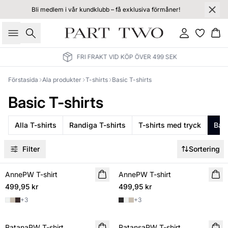
Bli medlem i vår kundklubb – få exklusiva förmåner!
Sök
Logga in
Ko
FRI FRAKT VID KÖP ÖVER 499 SEK
Förstasida
Ala produkter
T-shirts
Basic T-shirts
Basic T-shirts
Alla T-shirts
Randiga T-shirts
T-shirts med tryck
Basi
Filter
Sortering
AnnePW T-shirt
NYHET
AnnePW T-shirt
499,95 kr
499,95 kr
+
3
+
3
RatanaPW T-shirt
RatansaPW T-shirt