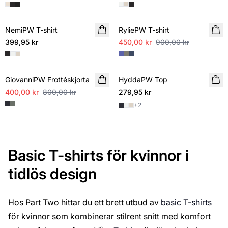
SALE
NemiPW T-shirt
RyliePW T-shirt
399,95 kr
450,00 kr
900,00 kr
SALE
GiovanniPW Frottéskjorta
HyddaPW Top
400,00 kr
800,00 kr
279,95 kr
+
2
Basic T-shirts för kvinnor i
tidlös design
Hos Part Two hittar du ett brett utbud av
basic T-shirts
för kvinnor som kombinerar stilrent snitt med komfort