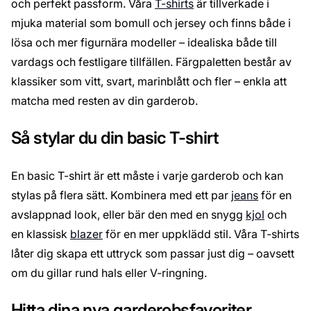
och perfekt passform. Våra
T-shirts
är tillverkade i
mjuka material som bomull och jersey och finns både i
lösa och mer figurnära modeller – idealiska både till
vardags och festligare tillfällen. Färgpaletten består av
klassiker som vitt, svart, marinblått och fler – enkla att
matcha med resten av din garderob.
Så stylar du din basic T-shirt
En basic T-shirt är ett måste i varje garderob och kan
stylas på flera sätt. Kombinera med ett par
jeans
för en
avslappnad look, eller bär den med en snygg
kjol
och
en klassisk
blazer
för en mer uppklädd stil. Våra T-shirts
låter dig skapa ett uttryck som passar just dig – oavsett
om du gillar rund hals eller V-ringning.
Hitta dina nya garderobsfavoriter