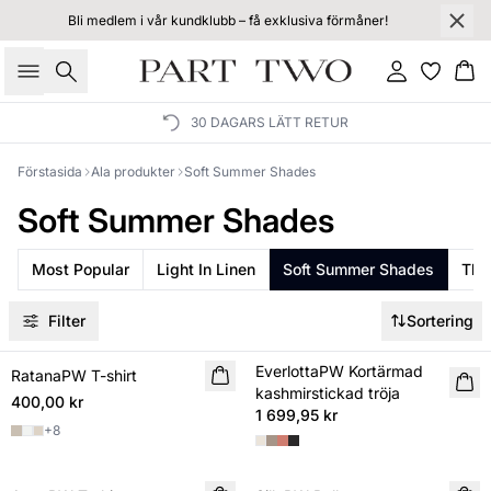
Bli medlem i vår kundklubb – få exklusiva förmåner!
Sök
Logga in
Ko
30 DAGARS LÄTT RETUR
Förstasida
Ala produkter
Soft Summer Shades
Soft Summer Shades
Most Popular
Light In Linen
Soft Summer Shades
The
Filter
Sortering
EverlottaPW Kortärmad
RatanaPW T-shirt
NYHET
NYHET
kashmirstickad tröja
400,00 kr
1 699,95 kr
+
8