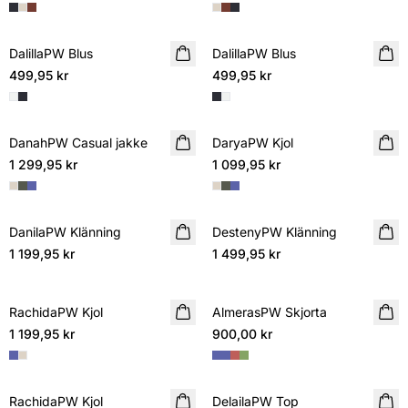
DalillaPW Blus
NYHET
DalillaPW Blus
NYHET
499,95 kr
499,95 kr
DanahPW Casual jakke
NYHET
DaryaPW Kjol
NYHET
1 299,95 kr
1 099,95 kr
DanilaPW Klänning
NYHET
DestenyPW Klänning
NYHET
1 199,95 kr
1 499,95 kr
RachidaPW Kjol
NYHET
AlmerasPW Skjorta
NYHET
1 199,95 kr
900,00 kr
RachidaPW Kjol
NYHET
DelailaPW Top
NYHET