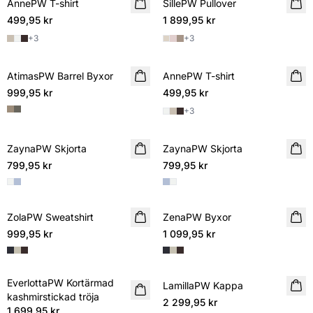
AnnePW T-shirt
NYHET
SillePW Pullover
NYHET
499,95 kr
1 899,95 kr
+
3
+
3
AtimasPW Barrel Byxor
NYHET
AnnePW T-shirt
NYHET
999,95 kr
499,95 kr
+
3
ZaynaPW Skjorta
NYHET
ZaynaPW Skjorta
NYHET
799,95 kr
799,95 kr
ZolaPW Sweatshirt
NYHET
ZenaPW Byxor
NYHET
999,95 kr
1 099,95 kr
EverlottaPW Kortärmad
NYHET
LamillaPW Kappa
NYHET
kashmirstickad tröja
2 299,95 kr
1 699,95 kr