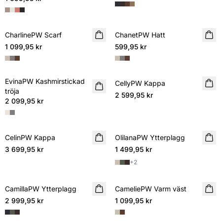
CharlinePW Scarf
NYHET
ChanetPW Hatt
NYHET
1 099,95 kr
599,95 kr
EvinaPW Kashmirstickad
NYHET
CellyPW Kappa
NYHET
tröja
2 599,95 kr
2 099,95 kr
CelinPW Kappa
NYHET
OlilanaPW Ytterplagg
NYHET
3 699,95 kr
1 499,95 kr
+
2
CamillaPW Ytterplagg
NYHET
CameliePW Varm väst
NYHET
2 999,95 kr
1 099,95 kr