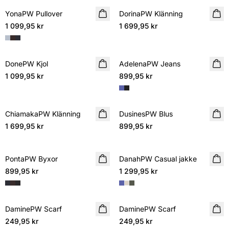
YonaPW Pullover
NYHET
DorinaPW Klänning
NYHET
1 099,95 kr
1 699,95 kr
DonePW Kjol
NYHET
AdelenaPW Jeans
NYHET
1 099,95 kr
899,95 kr
ChiamakaPW Klänning
NYHET
DusinesPW Blus
NYHET
1 699,95 kr
899,95 kr
PontaPW Byxor
NYHET
DanahPW Casual jakke
NYHET
899,95 kr
1 299,95 kr
DaminePW Scarf
NYHET
DaminePW Scarf
NYHET
249,95 kr
249,95 kr