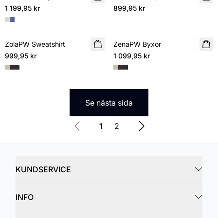
1 199,95 kr
899,95 kr
ZolaPW Sweatshirt
NYHET
ZenaPW Byxor
NYHET
999,95 kr
1 099,95 kr
Se nästa sida
1
2
KUNDSERVICE
INFO