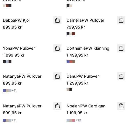
DeboaPW Kjol
NYHET
DarnellaPW Pullover
NYHET
899,95 kr
799,95 kr
YonaPW Pullover
NYHET
DorthemiePW Klänning
NYHET
1 099,95 kr
1 499,95 kr
NatanyaPW Pullover
NYHET
DanuPW Pullover
NYHET
899,95 kr
1 299,95 kr
+
11
NatanyaPW Pullover
NYHET
NoelaniPW Cardigan
NYHET
899,95 kr
1 199,95 kr
+
11
+
10