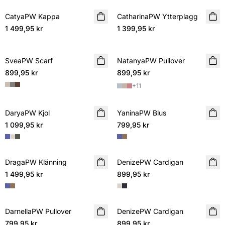
CatyaPW Kappa
NYHET
CatharinaPW Ytterplagg
NYHET
1 499,95 kr
1 399,95 kr
SveaPW Scarf
NYHET
NatanyaPW Pullover
NYHET
899,95 kr
899,95 kr
+
11
DaryaPW Kjol
NYHET
YaninaPW Blus
NYHET
1 099,95 kr
799,95 kr
DragaPW Klänning
NYHET
DenizePW Cardigan
NYHET
1 499,95 kr
899,95 kr
DarnellaPW Pullover
NYHET
DenizePW Cardigan
NYHET
799,95 kr
899,95 kr