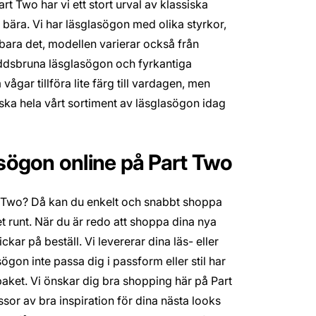
rt Two har vi ett stort urval av klassiska
 bära. Vi har läsglasögon med olika styrkor,
 bara det, modellen varierar också från
addsbruna läsglasögon och fyrkantiga
gar tillföra lite färg till vardagen, men
ska hela vårt sortiment av läsglasögon idag
asögon online på Part Two
art Two? Då kan du enkelt och snabbt shoppa
 runt. När du är redo att shoppa dina nya
kar på beställ. Vi levererar dina läs- eller
gon inte passa dig i passform eller stil har
 paket. Vi önskar dig bra shopping här på Part
sor av bra inspiration för dina nästa looks