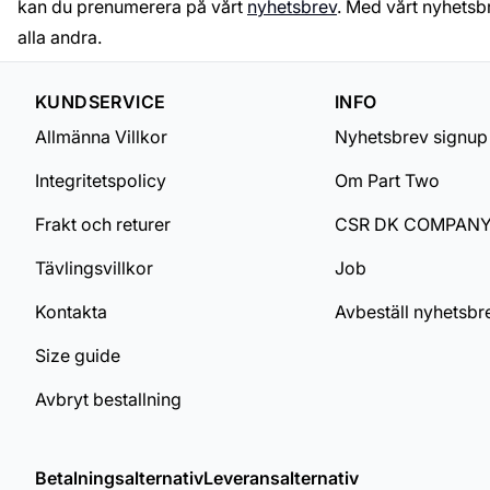
kan du prenumerera på vårt
nyhetsbrev
. Med vårt nyhetsb
alla andra.
KUNDSERVICE
INFO
Allmänna Villkor
Nyhetsbrev signup
Integritetspolicy
Om Part Two
Frakt och returer
CSR DK COMPAN
Tävlingsvillkor
Job
Kontakta
Avbeställ nyhetsbr
Size guide
Avbryt bestallning
Betalningsalternativ
Leveransalternativ