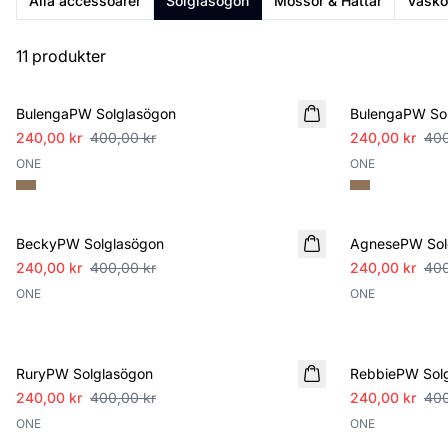
Alla accessoarer
Solglasögon
Mössor & Hattar
Väsko
11 produkter
SALE
SALE
BulengaPW Solglasögon
BulengaPW So
240,00 kr
400,00 kr
240,00 kr
400
ONE
ONE
SALE
SALE
BeckyPW Solglasögon
AgnesePW Sol
240,00 kr
400,00 kr
240,00 kr
400
ONE
ONE
SALE
SALE
RuryPW Solglasögon
RebbiePW Sol
240,00 kr
400,00 kr
240,00 kr
400
ONE
ONE