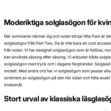
Moderiktiga solglasögon för kvi
När sommaren närmar sig och solen börjar titta fram är det 
solglasögon från Part Two. De är inte bara en cool acces
från solen. Vi har designat solglasögon som är tidlösa, m
kan använda säsong efter säsong. Vi erbjuder både solgla
solglasögon med tryck och i dagens färgtrender. Solglasög
modell. Med andra ord har vi solglasögon som passar alla p
sortiment av solglasögon på den här sidan och hitta exak
önskemål.
Stort urval av klassiska läsglasö