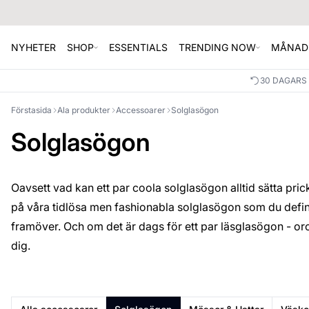
NYHETER
SHOP
ESSENTIALS
TRENDING NOW
MÅNAD
30 DAGARS
Förstasida
Ala produkter
Accessoarer
Solglasögon
Solglasögon
Oavsett vad kan ett par coola solglasögon alltid sätta pricken
på våra tidlösa men fashionabla solglasögon som du defi
framöver. Och om det är dags för ett par läsglasögon - oroa 
dig.