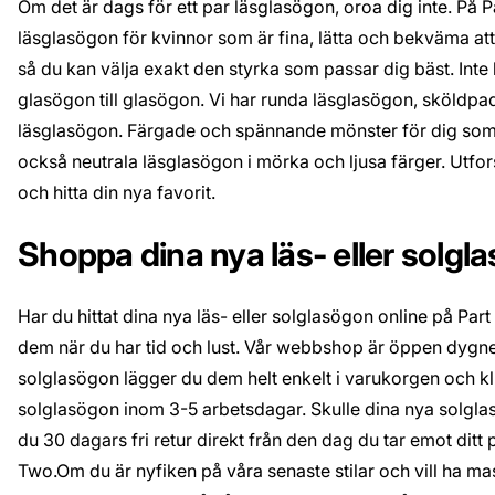
Om det är dags för ett par läsglasögon, oroa dig inte. På Pa
läsglasögon för kvinnor som är fina, lätta och bekväma att
så du kan välja exakt den styrka som passar dig bäst. Inte
glasögon till glasögon. Vi har runda läsglasögon, sköldp
läsglasögon. Färgade och spännande mönster för dig som vå
också neutrala läsglasögon i mörka och ljusa färger. Utfor
och hitta din nya favorit.
Shoppa dina nya läs- eller solgl
Har du hittat dina nya läs- eller solglasögon online på P
dem när du har tid och lust. Vår webbshop är öppen dygnet
solglasögon lägger du dem helt enkelt i varukorgen och klic
solglasögon inom 3-5 arbetsdagar. Skulle dina nya solglasö
du 30 dagars fri retur direkt från den dag du tar emot ditt
Two.Om du är nyfiken på våra senaste stilar och vill ha mas