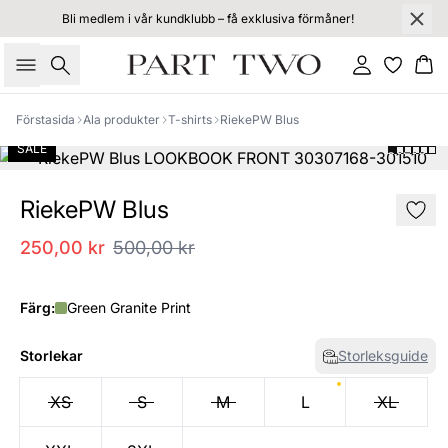
Bli medlem i vår kundklubb – få exklusiva förmåner!
Sök
Logga in
Ko
Förstasida
Ala produkter
T-shirts
RiekePW Blus
SALE
RiekePW Blus
250,00 kr
500,00 kr
Färg:
Green Granite Print
Storlekar
Storleksguide
XS
S
M
L
XL