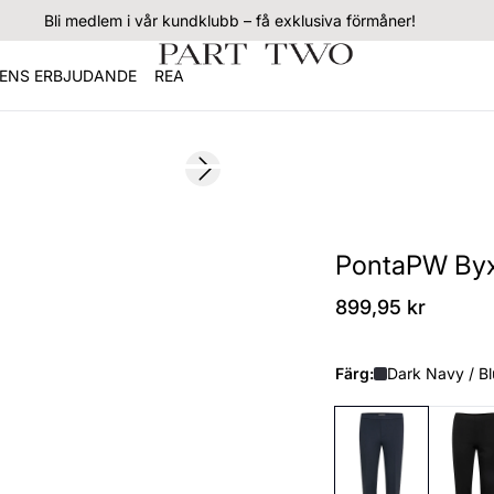
Bli medlem i vår kundklubb – få exklusiva förmåner!
ENS ERBJUDANDE
REA
Next slide
PontaPW By
899,95 kr
Färg:
Dark Navy / B