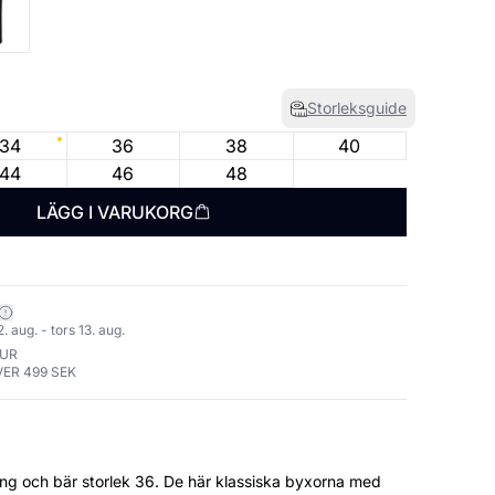
Storleksguide
34
36
38
40
44
46
48
LÄGG I VARUKORG
 aug. - tors 13. aug.
TUR
VER 499 SEK
rlek 36. De här klassiska byxorna med