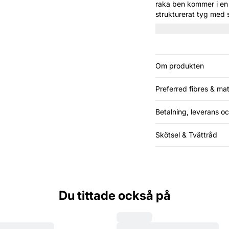
raka ben kommer i en 
strukturerat tyg med s
skärningen gör dem p
skjorta eller stickad t
Om produkten
Preferred fibres & mat
Betalning, leverans oc
Skötsel & Tvättråd
Du tittade också på