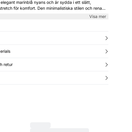
elegant marinblå nyans och är sydda i ett slätt,
tretch för komfort. Den minimalistiska stilen och rena
erfekta både för kontoret och vardagen. Matcha med
Visa mer
röja för en polerad look.
erials
h retur