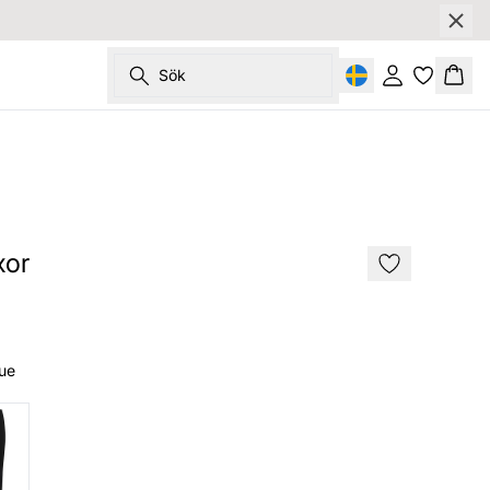
Sök
Logga in
Korg
xor
lue