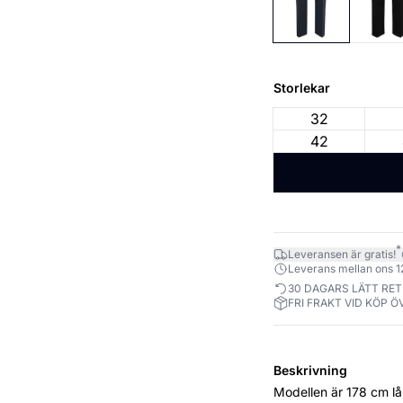
Storlekar
32
42
*
Leveransen är gratis!
Leverans mellan ons 12.
30 DAGARS LÄTT RE
FRI FRAKT VID KÖP Ö
Beskrivning
Modellen är 178 cm lång och bär sto