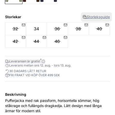
Storlekar
Storleksguide
32
34
36
38
40
42
44
46
*
Leveransen är gratis!
Leverans mellan ons 12. aug. - tors 13. aug.
30 DAGARS LÄTT RETUR
FRI FRAKT VID KÖP ÖVER 499 SEK
Beskrivning
Pufferjacka med rak passform, horisontella sömmar, hög
ståkrage och fullängds dragkedja. Lätt design med långa
ärmar för modern stil.