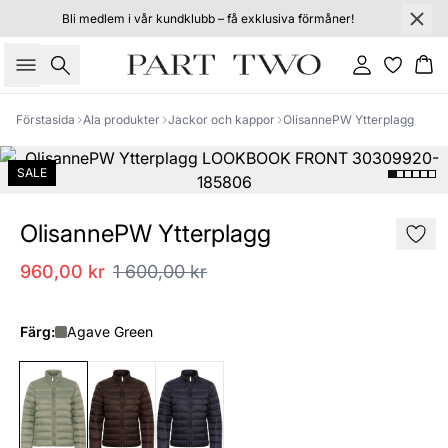
Bli medlem i vår kundklubb – få exklusiva förmåner!
Sök
Logga in
Ko
Förstasida
Ala produkter
Jackor och kappor
OlisannePW Ytterplagg
SALE
OlisannePW Ytterplagg
960,00 kr
1 600,00 kr
Färg:
Agave Green