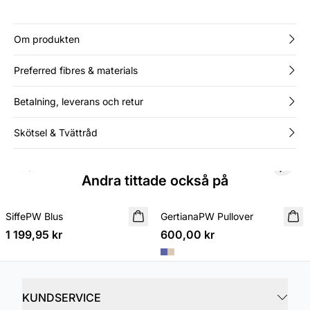
Om produkten
Preferred fibres & materials
Betalning, leverans och retur
Skötsel & Tvättråd
Previous slide
Next s
Andra tittade också på
SiffePW Blus
NYHET
GertianaPW Pullover
NYHET
1 199,95 kr
600,00 kr
KUNDSERVICE