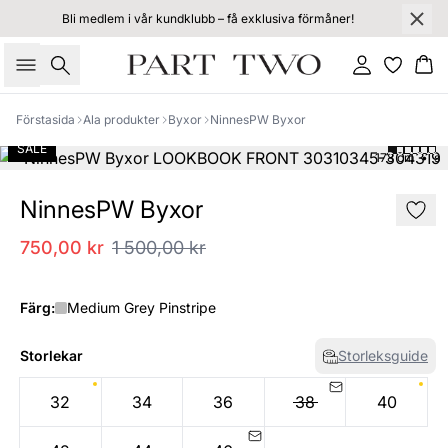
Bli medlem i vår kundklubb – få exklusiva förmåner!
Sök
Logga in
Ko
Förstasida
Ala produkter
Byxor
NinnesPW Byxor
SALE
178 cm • s
NinnesPW Byxor
750,00 kr
1 500,00 kr
Färg:
Medium Grey Pinstripe
Storlekar
Storleksguide
32
34
36
38
40