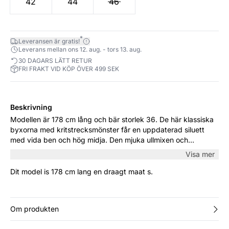
42
44
46
*
Leveransen är gratis!
Leverans mellan ons 12. aug. - tors 13. aug.
30 DAGARS LÄTT RETUR
FRI FRAKT VID KÖP ÖVER 499 SEK
Beskrivning
Modellen är 178 cm lång och bär storlek 36. De här klassiska
byxorna med kritstrecksmönster får en uppdaterad siluett
med vida ben och hög midja. Den mjuka ullmixen och
pressvecken förstärker det skräddarsydda uttrycket –
Visa mer
perfekt med skjorta eller stickad tröja.
Dit model is 178 cm lang en draagt maat s.
Om produkten