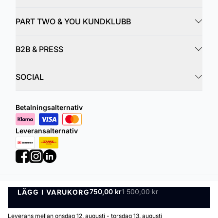
PART TWO & YOU KUNDKLUBB
B2B & PRESS
SOCIAL
Betalningsalternativ
Leveransalternativ
750,00 kr
1 500,00 kr
LÄGG I VARUKORG
Integritetspolicy
Villkor
LÄGG I VARUKORG
©
DK Company Online AB
2026
Leverans mellan onsdag 12. augusti - torsdag 13. augusti