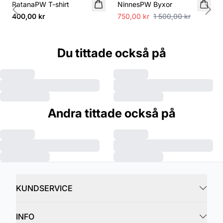
RatanaPW T-shirt
NinnesPW Byxor
Previous slide
Next
400,00 kr
750,00 kr
1 500,00 kr
Du tittade också på
Andra tittade också på
KUNDSERVICE
INFO