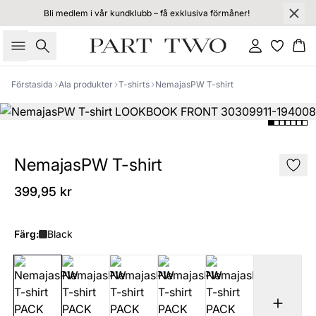
Bli medlem i vår kundklubb – få exklusiva förmåner!
Sök
Logga in
Ko
Förstasida
Ala produkter
T-shirts
NemajasPW T-shirt
NemajasPW T-shirt
399,95 kr
Färg:
Black