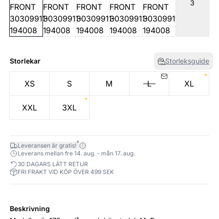
3
Storlekar
Storleksguide
XS
S
M
L
XL
XXL
3XL
*
Leveransen är gratis!
Leverans mellan fre 14. aug. - mån 17. aug.
30 DAGARS LÄTT RETUR
FRI FRAKT VID KÖP ÖVER 499 SEK
Beskrivning