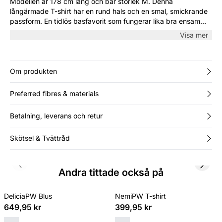
Modellen är 178 cm lång och bär storlek M. Denna
långärmade T-shirt har en rund hals och en smal, smickrande
passform. En tidlös basfavorit som fungerar lika bra ensam
med jeans som under en kavaj eller stickad tröja – perfekt för
Visa mer
vardagen.
Om produkten
Preferred fibres & materials
Betalning, leverans och retur
Skötsel & Tvättråd
Previous slide
Next s
Andra tittade också på
DeliciaPW Blus
NemiPW T-shirt
649,95 kr
399,95 kr