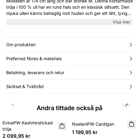
Modellen är 174 cm lång och bär storlek M. Denna kortärmade
tröja i 100 % ull har en rund hals och en klassisk silhuett. Den
mjuka ullen känns behaglig mot huden och ger ett lätt, lyxigt
intryck. Bär den som den är eller under en kavaj eller kofta.
Visa mer
Om produkten
Preferred fibres & materials
Betalning, leverans och retur
Skötsel & Tvättråd
Previous slide
Next s
Andra tittade också på
EvinaPW Kashmirstickad
NYHET
NoelaniPW Cardigan
tröja
1 199,95 kr
2 099,95 kr