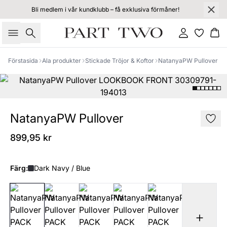
Bli medlem i vår kundklubb – få exklusiva förmåner!
Sök
Logga in
Ko
Förstasida
Ala produkter
Stickade Tröjor & Koftor
NatanyaPW Pullover
NatanyaPW Pullover
899,95 kr
Färg:
Dark Navy / Blue