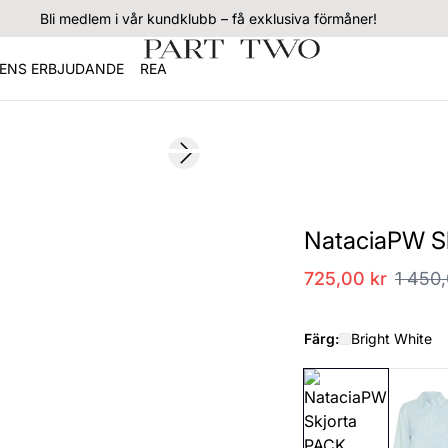
Bli medlem i vår kundklubb – få exklusiva förmåner!
ENS ERBJUDANDE
REA
SALE
Next slide
NataciaPW Sk
725,00 kr
1 450,
Färg:
Bright White