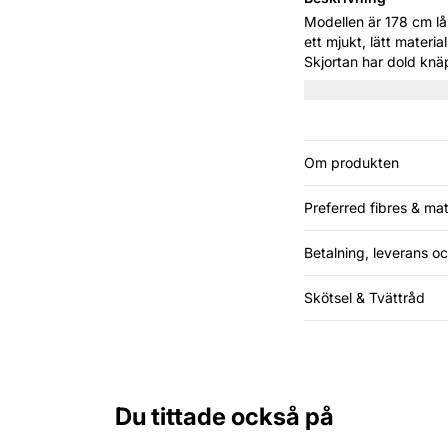
Modellen är 178 cm lång och bär storle
ett mjukt, lätt materi
Skjortan har dold knä
för både arbete och le
Om produkten
Preferred fibres & mat
Betalning, leverans oc
Skötsel & Tvättråd
Du tittade också på