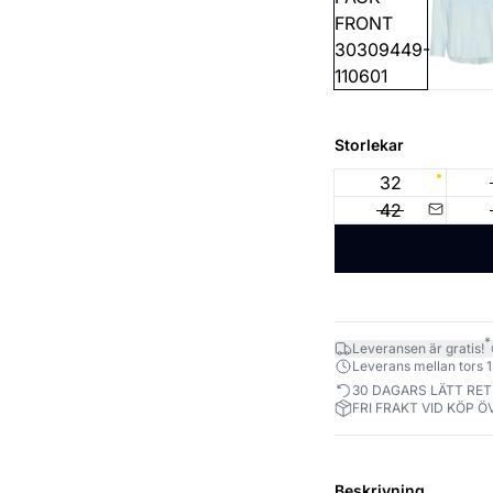
Storlekar
32
42
*
Leveransen är gratis!
Leverans mellan tors 13
30 DAGARS LÄTT RE
FRI FRAKT VID KÖP Ö
Beskrivning