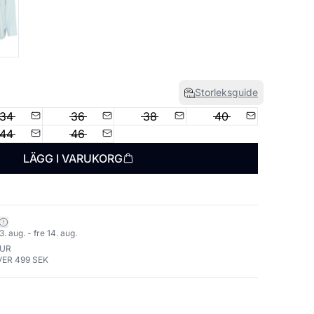
Storleksguide
34
36
38
40
44
46
LÄGG I VARUKORG
. aug. - fre 14. aug.
TUR
VER 499 SEK