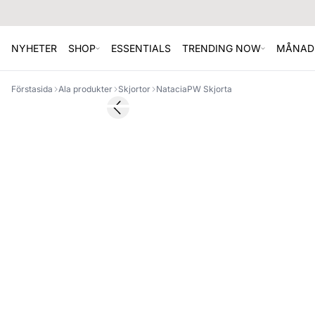
NYHETER
SHOP
ESSENTIALS
TRENDING NOW
MÅNAD
Förstasida
Ala produkter
Skjortor
NataciaPW Skjorta
SALE
Previous slide