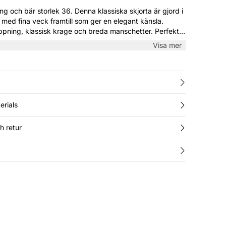
k 36. Denna klassiska skjorta är gjord i
al med fina veck framtill som ger en elegant känsla.
ppning, klassisk krage och breda manschetter. Perfekt
diga dagar – styla med jeans eller kjol.
Visa mer
erials
h retur