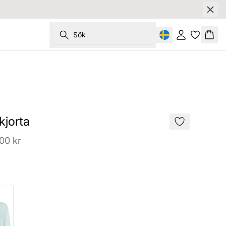
Sök
Logga in
Korg
SALE
jorta
00 kr