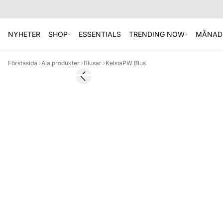
NYHETER
SHOP
ESSENTIALS
TRENDING NOW
MÅNAD
Förstasida
Ala produkter
Blusar
KelsiaPW Blus
SALE
Previous slide