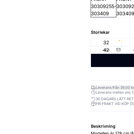
Storlekar
32
42
Leverans från 39,00 k
Leverans mellan ons 12.
30 DAGARS LÄTT RE
FRI FRAKT VID KÖP Ö
Beskrivning
Modellen är 178 cm lång och bär sto