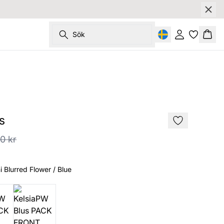
Sök
Logga in
Korg
SALE
s
0 kr
 Blurred Flower / Blue