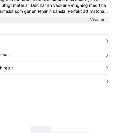
ch luftigt material. Den har en vacker V-ringning med fina
 ärmslut som ger en feminin känsla. Perfekt att matcha
, och kan enkelt stylas för både vardag och festliga
Visa mer
erials
h retur