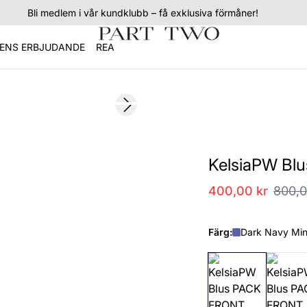
Bli medlem i vår kundklubb – få exklusiva förmåner!
ENS ERBJUDANDE
REA
SALE
Next slide
KelsiaPW Blu
400,00 kr
800,0
Färg:
Dark Navy Mini