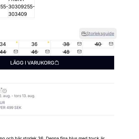
Storleksguide
34
36
38
40
44
46
48
LÄGG I VARUKORG
*
r
 aug. - tors 13. aug.
TUR
VER 499 SEK
rlek 36. Denna fina blus med tryck är