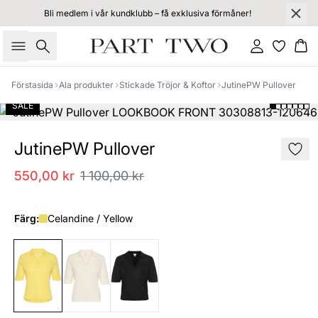
Bli medlem i vår kundklubb – få exklusiva förmåner!
Sök
Logga in
Ko
Förstasida
Ala produkter
Stickade Tröjor & Koftor
JutinePW Pullover
SALE
JutinePW Pullover
550,00 kr
1 100,00 kr
Färg:
Celandine / Yellow