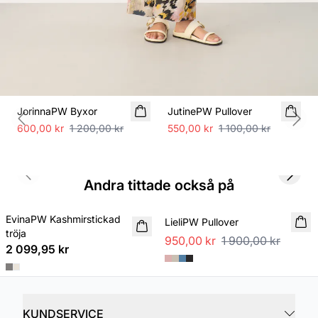
SALE
SALE
JorinnaPW Byxor
JutinePW Pullover
Previous slide
Next
600,00 kr
1 200,00 kr
550,00 kr
1 100,00 kr
Previous slide
Next s
Andra tittade också på
SALE
EvinaPW Kashmirstickad
NYHET
LieliPW Pullover
tröja
950,00 kr
1 900,00 kr
2 099,95 kr
KUNDSERVICE