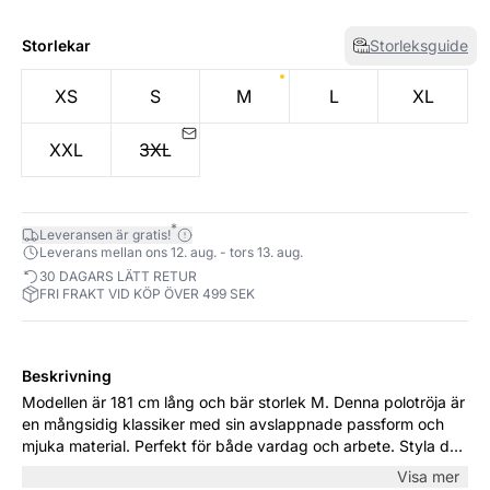
Storlekar
Storleksguide
XS
S
M
L
XL
XXL
3XL
*
Leveransen är gratis!
Leverans mellan ons 12. aug. - tors 13. aug.
30 DAGARS LÄTT RETUR
FRI FRAKT VID KÖP ÖVER 499 SEK
Beskrivning
Modellen är 181 cm lång och bär storlek M. Denna polotröja är
en mångsidig klassiker med sin avslappnade passform och
mjuka material. Perfekt för både vardag och arbete. Styla den
med en kjol för en sofistikerad look eller med lösa byxor för en
Visa mer
mer avslappnad stil.