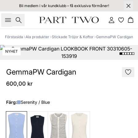
Bli medlem i vår kundklubb – få exklusiva förmåner!
Sök
Logga in
Ko
Förstasida
Ala produkter
Stickade Tröjor & Koftor
GemmaPW Cardigan
NYHET
GemmaPW Cardigan
600,00 kr
Färg:
Serenity / Blue