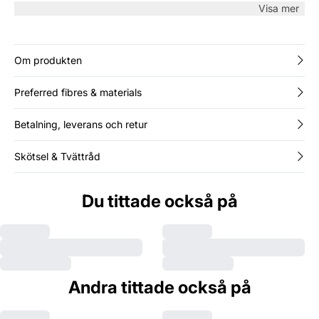
och ett stilrent uttryck. Perfekt över en T-shirt eller ensam till
Visa mer
byxor.
Om produkten
Preferred fibres & materials
Betalning, leverans och retur
Skötsel & Tvättråd
Du tittade också på
Andra tittade också på