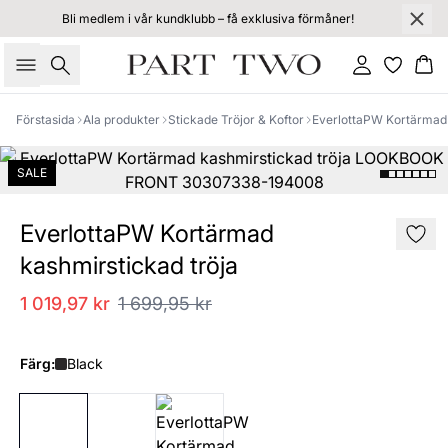
Bli medlem i vår kundklubb – få exklusiva förmåner!
Sök
Logga in
Ko
Förstasida
Ala produkter
Stickade Tröjor & Koftor
EverlottaPW Kortärmad 
SALE
EverlottaPW Kortärmad
kashmirstickad tröja
1 019,97 kr
1 699,95 kr
Färg:
Black