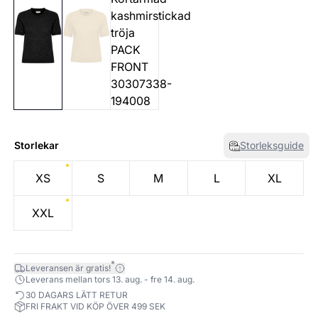
Storlekar
Storleksguide
XS
S
M
L
XL
XXL
*
Leveransen är gratis!
Leverans mellan tors 13. aug. - fre 14. aug.
30 DAGARS LÄTT RETUR
FRI FRAKT VID KÖP ÖVER 499 SEK