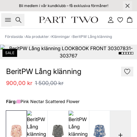
Bli medlem i vår kundklubb – få exklusiva förmåner!
Sök
Logga in
Ko
Förstasida
Ala produkter
Klänningar
BeritPW Lång klänning
SALE
BeritPW Lång klänning
900,00 kr
1 500,00 kr
Färg:
Pink Nectar Scattered Flower