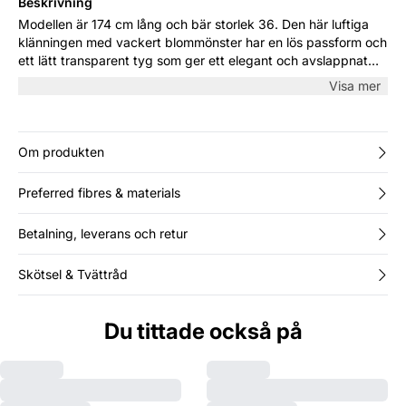
Beskrivning
Modellen är 174 cm lång och bär storlek 36. Den här luftiga
klänningen med vackert blommönster har en lös passform och
ett lätt transparent tyg som ger ett elegant och avslappnat
uttryck. Med V-ringning och trekvartsärmar är den perfekt för
Visa mer
varma dagar, semestern eller sommarens middagar med
sandaler och stickad tröja.
Om produkten
Preferred fibres & materials
Betalning, leverans och retur
Skötsel & Tvättråd
Du tittade också på