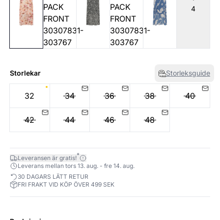
4
Storlekar
Storleksguide
32
34
36
38
40
42
44
46
48
*
Leveransen är gratis!
Leverans mellan tors 13. aug. - fre 14. aug.
30 DAGARS LÄTT RETUR
FRI FRAKT VID KÖP ÖVER 499 SEK