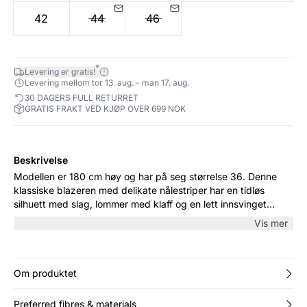
42
44
46
*
Levering er gratis!
Levering mellom tor 13. aug. - man 17. aug.
30 DAGERS FULL RETURRET
GRATIS FRAKT VED KJØP OVER 699 NOK
Beskrivelse
Modellen er 180 cm høy og har på seg størrelse 36. Denne
klassiske blazeren med delikate nålestriper har en tidløs
silhuett med slag, lommer med klaff og en lett innsvinget
passform. Den strukturerte kvaliteten gjør den ideell både til
Vis mer
kontoret og som en smart del av hverdagsantrekket – bruk
den med jeans eller som del av et sett.
Om produktet
Preferred fibres & materials