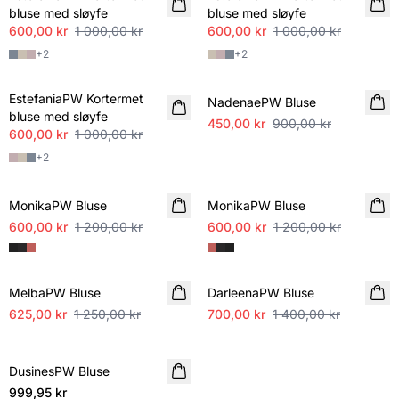
bluse med sløyfe
bluse med sløyfe
600,00 kr
1 000,00 kr
600,00 kr
1 000,00 kr
+
2
+
2
SALE
SALE
EstefaniaPW Kortermet
NadenaePW Bluse
bluse med sløyfe
450,00 kr
900,00 kr
600,00 kr
1 000,00 kr
+
2
SALE
SALE
MonikaPW Bluse
MonikaPW Bluse
600,00 kr
1 200,00 kr
600,00 kr
1 200,00 kr
SALE
SALE
MelbaPW Bluse
DarleenaPW Bluse
625,00 kr
1 250,00 kr
700,00 kr
1 400,00 kr
DusinesPW Bluse
NYHET
999,95 kr