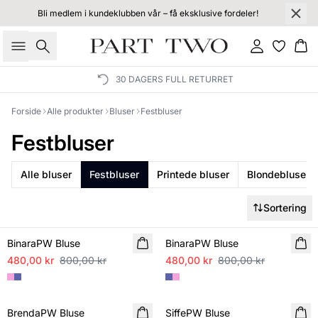
Bli medlem i kundeklubben vår – få eksklusive fordeler!
Søk
Logg inn
Ha
30 DAGERS FULL RETURRET
Forside
Alle produkter
Bluser
Festbluser
Festbluser
Alle bluser
Festbluser
Printede bluser
Blondebluser
Sortering
SALE
SALE
BinaraPW Bluse
BinaraPW Bluse
480,00 kr
800,00 kr
480,00 kr
800,00 kr
SALE
BrendaPW Bluse
SiffePW Bluse
NYHET